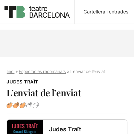
Cartellera i entrades
Inici
»
Espectacles recomanats
»
L’enviat de l’enviat
JUDES TRAÏT
L’enviat de l’enviat
Judes Traït