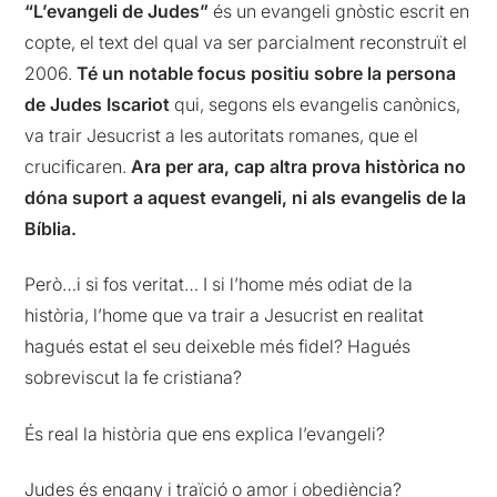
“L’evangeli de Judes”
és un evangeli gnòstic escrit en
copte, el text del qual va ser parcialment reconstruït el
2006.
Té un notable focus positiu sobre la persona
de Judes Iscariot
qui, segons els evangelis canònics,
va trair Jesucrist a les autoritats romanes, que el
crucificaren.
Ara per ara, cap altra prova històrica no
dóna suport a aquest evangeli, ni als evangelis de la
Bíblia.
Però…i si fos veritat… I si l’home més odiat de la
història, l’home que va trair a Jesucrist en realitat
hagués estat el seu deixeble més fidel? Hagués
sobreviscut la fe cristiana?
És real la història que ens explica l’evangeli?
Judes és engany i traïció o amor i obediència?