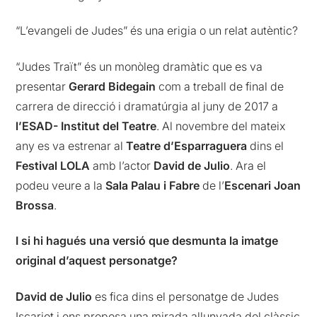
“L’evangeli de Judes” és una erigia o un relat autèntic?
“Judes Traït” és un monòleg dramàtic que es va
presentar
Gerard Bidegain
com a treball de final de
carrera de direcció i dramatúrgia al juny de 2017 a
l’ESAD- Institut del Teatre
. Al novembre del mateix
any es va estrenar al
Teatre d’Esparraguera
dins el
Festival LOLA
amb l’actor
David de Julio
. Ara el
podeu veure a la
Sala Palau i Fabre
de l’
Escenari Joan
Brossa
.
I si hi hagués una versió que desmunta la imatge
original d’aquest personatge?
David de Julio
es fica dins el personatge de Judes
Iscariot i ens proposa una mirada allunyada del clàssic