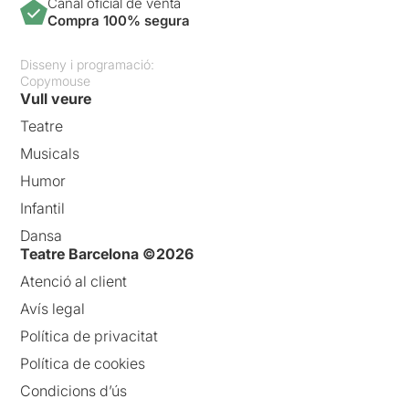
Canal oficial de venta
Compra 100% segura
Disseny i programació:
Copymouse
Vull veure
Teatre
Musicals
Humor
Infantil
Dansa
Teatre Barcelona ©2026
Atenció al client
Avís legal
Política de privacitat
Política de cookies
Condicions d’ús