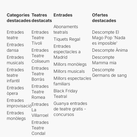
Categories
Teatres
Entrades
Ofertes
destacades
destacats
destacades
Abonaments
Entrades
Entrades
teatrals
Descompte El
teatre
Teatre
Mago Pop 'Nada
Tiquets Regal
Tívoli
es imposible'
Entrades
Entrades
dansa
Entrades
Descompte Ànima
espectacles a
Teatre
Entrades
Madrid
Descompte
Coliseum
musicals
Mamma mia
Millors monòlegs
Entrades
Entrades
Descompte
Millors musicals
Teatre
teatre
Germans de sang
Millors espectacles
Borràs
infantil
familiars
Entrades
Entrades
Black Friday
Teatre
òpera
Teatral
Romea
Entrades
Guanya entrades
Entrades
improvisació
de teatre gratis -
La
Entrades
concursos
Villarroel
monòlegs
Entrades
Teatre
Condal