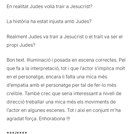
En realitat Judes volia trair a Jesucrist?
La història ha estat injusta amb Judes?
Realment Judes va trair a Jesucrist o el traït va ser el
propi Judes?
Bon text. Il·luminació i posada en escena correctes. Pel
que fa a la interpretació, tot i que l’actor s’implica molt
en el personatge, encara li falta una mica més
d’empatia amb el personatge per tal de fer-lo més
creïble. També crec que seria interessant a nivell de
direcció treballar una mica més els moviments de
l’actor en algunes escenes. Tot i així en conjunt m’ha
agradat força. Enhorabona !!!
***/****