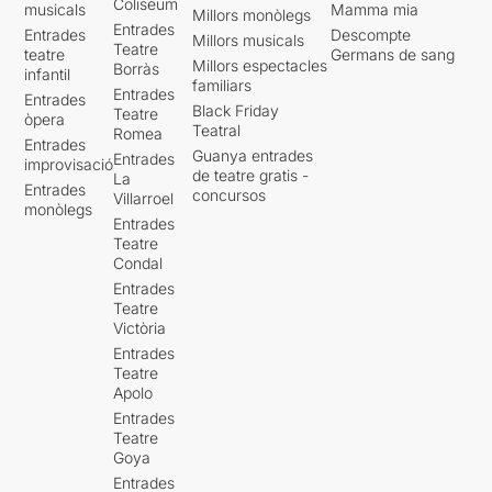
Coliseum
musicals
Mamma mia
Millors monòlegs
Entrades
Entrades
Descompte
Millors musicals
Teatre
teatre
Germans de sang
Millors espectacles
Borràs
infantil
familiars
Entrades
Entrades
Black Friday
Teatre
òpera
Teatral
Romea
Entrades
Guanya entrades
Entrades
improvisació
de teatre gratis -
La
Entrades
concursos
Villarroel
monòlegs
Entrades
Teatre
Condal
Entrades
Teatre
Victòria
Entrades
Teatre
Apolo
Entrades
Teatre
Goya
Entrades