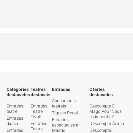
Categories
Teatres
Entrades
Ofertes
destacades
destacats
destacades
Abonaments
Entrades
Entrades
teatrals
Descompte El
teatre
Teatre
Mago Pop 'Nada
Tiquets Regal
Tívoli
es imposible'
Entrades
Entrades
dansa
Entrades
Descompte Ànima
espectacles a
Teatre
Entrades
Madrid
Descompte