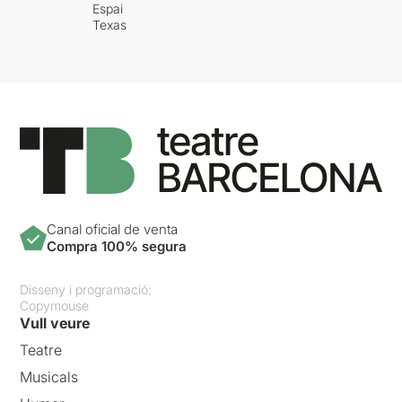
Espai
Texas
Canal oficial de venta
Compra 100% segura
Disseny i programació:
Copymouse
Vull veure
Teatre
Musicals