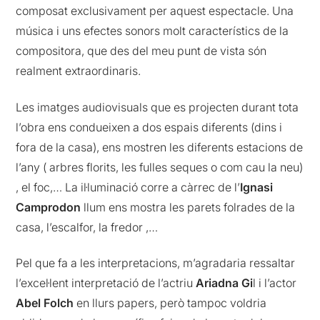
composat exclusivament per aquest espectacle. Una
música i uns efectes sonors molt característics de la
compositora, que des del meu punt de vista són
realment extraordinaris.
Les imatges audiovisuals que es projecten durant tota
l’obra ens condueixen a dos espais diferents (dins i
fora de la casa), ens mostren les diferents estacions de
l’any ( arbres florits, les fulles seques o com cau la neu)
, el foc,… La il·luminació corre a càrrec de l’
Ignasi
Camprodon
llum ens mostra les parets folrades de la
casa, l’escalfor, la fredor ,…
Pel que fa a les interpretacions, m’agradaria ressaltar
l’excel·lent interpretació de l’actriu
Ariadna Gi
l i l’actor
Abel Folch
en llurs papers, però tampoc voldria