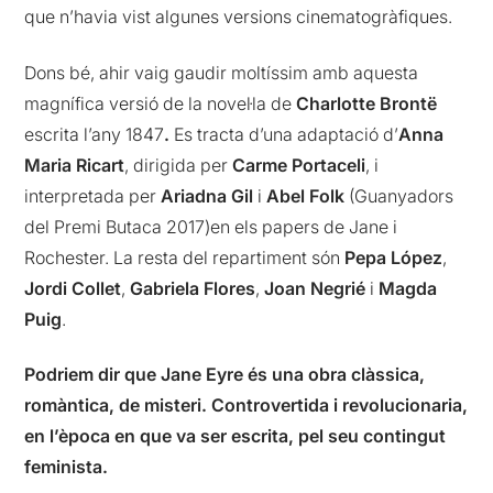
que n’havia vist algunes versions cinematogràfiques.
Dons bé, ahir vaig gaudir moltíssim amb aquesta
magnífica versió de la novel·la de
Charlotte Brontë
escrita l’any 1847
.
Es tracta d’una adaptació d’
Anna
Maria Ricart
, dirigida per
Carme Portaceli
, i
interpretada per
Ariadna Gil
i
Abel Folk
(Guanyadors
del Premi Butaca 2017)en els papers de Jane i
Rochester. La resta del repartiment són
Pepa López
,
Jordi Collet
,
Gabriela Flores
,
Joan Negrié
i
Magda
Puig
.
Podriem dir que Jane Eyre és una obra clàssica,
romàntica, de misteri. Controvertida i revolucionaria,
en l’època en que va ser escrita, pel seu contingut
feminista.