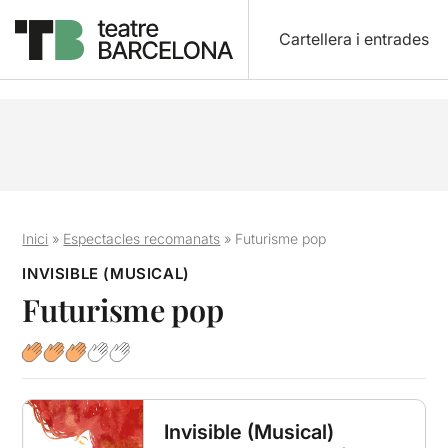
Cartellera i entrades
Inici
»
Espectacles recomanats
»
Futurisme pop
INVISIBLE (MUSICAL)
Futurisme pop
Invisible (Musical)