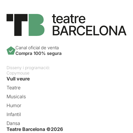
Canal oficial de venta
Compra 100% segura
Disseny i programació:
Copymouse
Vull veure
Teatre
Musicals
Humor
Infantil
Dansa
Teatre Barcelona ©2026