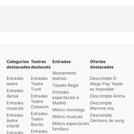
Categories
Teatres
Entrades
Ofertes
destacades
destacats
destacades
Abonaments
Entrades
Entrades
teatrals
Descompte El
teatre
Teatre
Mago Pop 'Nada
Tiquets Regal
Tívoli
es imposible'
Entrades
Entrades
dansa
Entrades
Descompte Ànima
espectacles a
Teatre
Entrades
Madrid
Descompte
Coliseum
musicals
Mamma mia
Millors monòlegs
Entrades
Entrades
Descompte
Millors musicals
Teatre
teatre
Germans de sang
Millors espectacles
Borràs
infantil
familiars
Entrades
Entrades