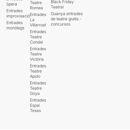
Black Friday
Teatre
òpera
Teatral
Romea
Entrades
Guanya entrades
Entrades
improvisació
de teatre gratis -
La
Entrades
concursos
Villarroel
monòlegs
Entrades
Teatre
Condal
Entrades
Teatre
Victòria
Entrades
Teatre
Apolo
Entrades
Teatre
Goya
Entrades
Espai
Texas