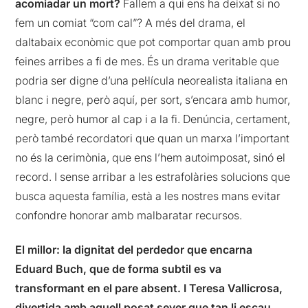
acomiadar un mort?
Fallem a qui ens ha deixat si no
fem un comiat “com cal”? A més del drama, el
daltabaix econòmic que pot comportar quan amb prou
feines arribes a fi de mes. És un drama veritable que
podria ser digne d’una pel·lícula neorealista italiana en
blanc i negre, però aquí, per sort, s’encara amb humor,
negre, però humor al cap i a la fi. Denúncia, certament,
però també recordatori que quan un marxa l’important
no és la cerimònia, que ens l’hem autoimposat, sinó el
record. I sense arribar a les estrafolàries solucions que
busca aquesta família, està a les nostres mans evitar
confondre honorar amb malbaratar recursos.
El millor: la dignitat del perdedor que encarna
Eduard Buch, que de forma subtil es va
transformant en el pare absent. I Teresa Vallicrosa,
divertida amb aquell posat sever que tan li escau.