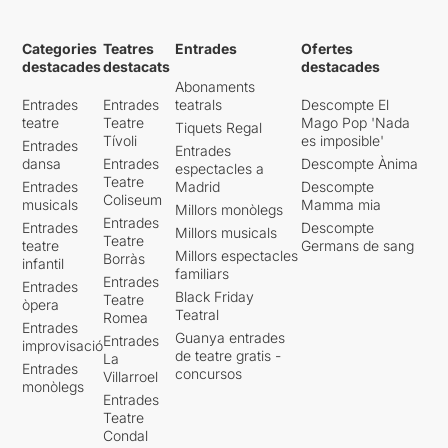
Categories
Teatres
Entrades
Ofertes
destacades
destacats
destacades
Abonaments
Entrades
Entrades
teatrals
Descompte El
teatre
Teatre
Mago Pop 'Nada
Tiquets Regal
Tívoli
es imposible'
Entrades
Entrades
dansa
Entrades
Descompte Ànima
espectacles a
Teatre
Entrades
Madrid
Descompte
Coliseum
musicals
Mamma mia
Millors monòlegs
Entrades
Entrades
Descompte
Millors musicals
Teatre
teatre
Germans de sang
Millors espectacles
Borràs
infantil
familiars
Entrades
Entrades
Black Friday
Teatre
òpera
Teatral
Romea
Entrades
Guanya entrades
Entrades
improvisació
de teatre gratis -
La
Entrades
concursos
Villarroel
monòlegs
Entrades
Teatre
Condal