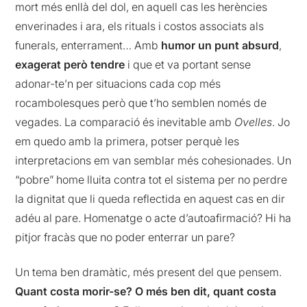
mort més enllà del dol, en aquell cas les herències
enverinades i ara, els rituals i costos associats als
funerals, enterrament… Amb
humor un punt absurd
,
exagerat però tendre
i que et va portant sense
adonar-te’n per situacions cada cop més
rocambolesques però que t’ho semblen només de
vegades. La comparació és inevitable amb
Ovelles
. Jo
em quedo amb la primera, potser perquè les
interpretacions em van semblar més cohesionades. Un
“pobre” home lluita contra tot el sistema per no perdre
la dignitat que li queda reflectida en aquest cas en dir
adéu al pare. Homenatge o acte d’autoafirmació? Hi ha
pitjor fracàs que no poder enterrar un pare?
Un tema ben dramàtic, més present del que pensem.
Quant costa morir-se? O més ben dit, quant costa