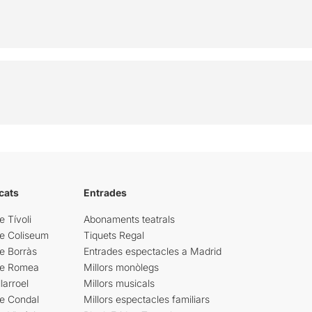
cats
Entrades
e Tívoli
Abonaments teatrals
re Coliseum
Tiquets Regal
e Borràs
Entrades espectacles a Madrid
re Romea
Millors monòlegs
larroel
Millors musicals
re Condal
Millors espectacles familiars