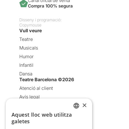
Canal oficial de venta
Compra 100% segura
Disseny i programació:
Copymouse
Vull veure
Teatre
Musicals
Humor
Infantil
Dansa
Teatre Barcelona ©2026
Atenció al client
Avís legal
×
Política de privacitat
Aquest lloc web utilitza
Política de cookies
CATALAN
galetes
Condicions d’ús
SPANISH