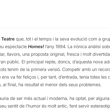
 Teatre
que, tot i el temps i la seva evolució com a grup
seu espectacle
Homes!
l’any 1994. La irònica anàlisi sob
ar, llavors, una proposta original, fresca i molt divert
an públic. El principal repte, doncs, d’aquesta nova ada
s tenim de la primera versió. Competir amb un record é
 ens va fer feliços i, per tant, d’entrada, tenia totes les 
, al final, ha resultat el menor dels seus problemes.
auria de ser més actual i moderna, ha optat, per alguna 
seu sentit de l’humor és molt antic, fent servir estereot