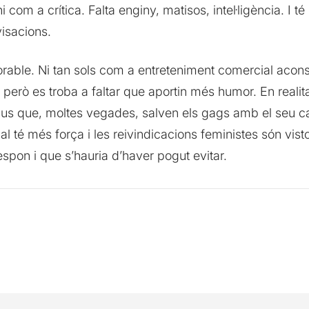
 com a crítica. Falta enginy, matisos, intel·ligència. I
isacions.
orable. Ni tan sols com a entreteniment comercial aconse
erò es troba a faltar que aportin més humor. En realit
trius que, moltes vegades, salven els gags amb el seu 
al té més força i les reivindicacions feministes són vist
respon i que s’hauria d’haver pogut evitar.