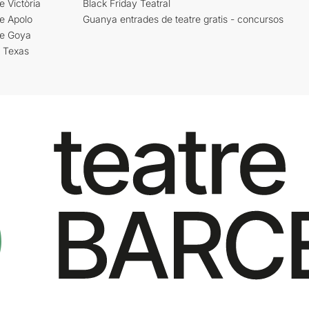
e Victòria
Black Friday Teatral
e Apolo
Guanya entrades de teatre gratis - concursos
re Goya
i Texas