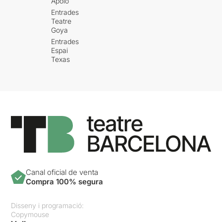
Apolo
Entrades
Teatre
Goya
Entrades
Espai
Texas
Canal oficial de venta
Compra 100% segura
Disseny i programació:
Copymouse