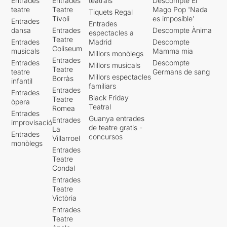
Entrades
Entrades
teatrals
Descompte El
teatre
Teatre
Mago Pop 'Nada
Tiquets Regal
Tívoli
es imposible'
Entrades
Entrades
dansa
Entrades
Descompte Ànima
espectacles a
Teatre
Entrades
Madrid
Descompte
Coliseum
musicals
Mamma mia
Millors monòlegs
Entrades
Entrades
Descompte
Millors musicals
Teatre
teatre
Germans de sang
Millors espectacles
Borràs
infantil
familiars
Entrades
Entrades
Black Friday
Teatre
òpera
Teatral
Romea
Entrades
Guanya entrades
Entrades
improvisació
de teatre gratis -
La
Entrades
concursos
Villarroel
monòlegs
Entrades
Teatre
Condal
Entrades
Teatre
Victòria
Entrades
Teatre