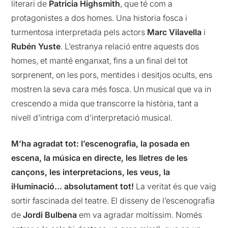
literari de
Patricia
Highsmith
, que té com a
protagonistes a dos homes. Una
historia
fosca i
turmentosa
interpretada
pels actors
Marc Vilavella
i
Rubén
Yuste
. L’estranya relació entre aquests dos
homes, et manté enganxat, fins a un final
de
l tot
sorprenent, on les pors, mentides i desitjos ocults, ens
mostren la seva cara més fosca. Un musical que va
in
crescendo
a mida que
transcorre la història, tant
a
nivell d’
intriga com d’interpretació musical.
M’ha agradat
tot:
l’escenografia
,
la
posada
en
escena, la música en directe, les lletres de les
cançons, les interpretacions, les veus, la
il·luminació… absolutament
tot!
La veritat és que vaig
sortir fascinada del teatre. El disseny de l’escenografia
de
Jordi Bulbena
em va agradar moltíssim. Només