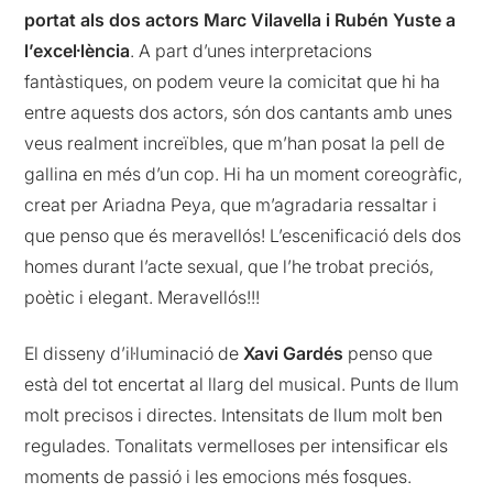
portat als dos actors Marc Vilavella i
Rubén
Yuste a
l’excel·lència
. A part d’unes interpretacions
fantàstiques, on podem veure la comicitat que hi ha
entre aquests dos actors, són dos cantants amb unes
veus realment increïbles, que m’han posat la pell de
gallina en més d’un cop. Hi ha un moment coreogràfic,
creat per Ariadna
Peya
, que m’agradaria ressaltar i
que penso que és meravellós! L’escenificació dels dos
homes durant l’acte sexual, que l’he trobat preciós,
poètic i elegant. Meravellós!!!
El disseny d’il·luminació de
Xavi
Gardés
penso que
està del tot encertat al llarg del musical. Punts de llum
molt precisos i directes. Intensitats de llum molt ben
regulades. Tonalitats vermelloses per intensificar els
moments de passió i les emocions més fosques.