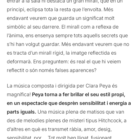
entrar a la sala hi destaca un gran mirall, que en un
principi, eclipsa tota la resta que l’envolta. Més
endavant veurem que guarda un significat molt
simbòlic al seu darrere. El mirall com a reflexa de
l’ànima, ens ensenya sempre tots aquells secrets que
s’hi han volgut guardar. Més endavant veurem que no
es tracta d’un mirall rígid, la imatge reflectida es
deformarà. Ens preguntem: és real el que hi veiem
reflectit o són només falses aparences?
La música composta i dirigida per Clara
Peya
és
magnífica
!
Peya
torna a fer brillar el seu estil propi,
en un espectacle que desprèn sensibilitat i energia a
parts iguals.
Una música plena de matisos que van
des de melodies plenes de misteri tipus Hitchcock, a
d’altres en què es transmet ràbia, amor, desig,
sensibilitat, por…. Tot molt ben lligat, fusionant