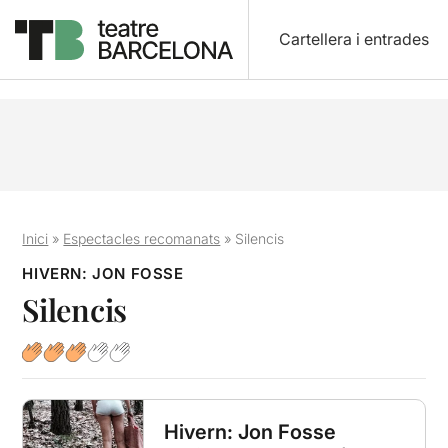
Cartellera i entrades
Inici
»
Espectacles recomanats
»
Silencis
HIVERN: JON FOSSE
Silencis
Hivern: Jon Fosse