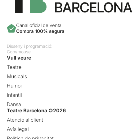
Canal oficial de venta
Compra 100% segura
Disseny i programació:
Copymouse
Vull veure
Teatre
Musicals
Humor
Infantil
Dansa
Teatre Barcelona ©2026
Atenció al client
Avís legal
Política de privacitat