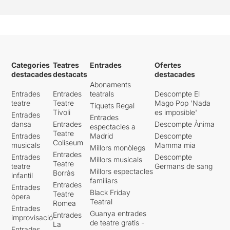
Categories
Teatres
Entrades
Ofertes
destacades
destacats
destacades
Abonaments
Entrades
Entrades
teatrals
Descompte El
teatre
Teatre
Mago Pop 'Nada
Tiquets Regal
Tívoli
es imposible'
Entrades
Entrades
dansa
Entrades
Descompte Ànima
espectacles a
Teatre
Entrades
Madrid
Descompte
Coliseum
musicals
Mamma mia
Millors monòlegs
Entrades
Entrades
Descompte
Millors musicals
Teatre
teatre
Germans de sang
Millors espectacles
Borràs
infantil
familiars
Entrades
Entrades
Black Friday
Teatre
òpera
Teatral
Romea
Entrades
Guanya entrades
Entrades
improvisació
de teatre gratis -
La
Entrades