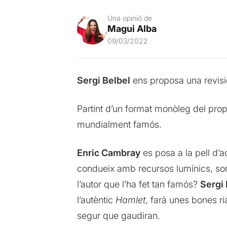
Una opinió de
Magui Alba
09/03/2022
Sergi Belbel
ens proposa una revisió
Partint d’un format monòleg del pro
mundialment famós.
Enric Cambray
es posa a la pell d’
condueix amb recursos lumínics, sonor
l’autor que l’ha fet tan famós?
Sergi 
l’autèntic
Hamlet
, farà unes bones ri
segur que gaudiran.