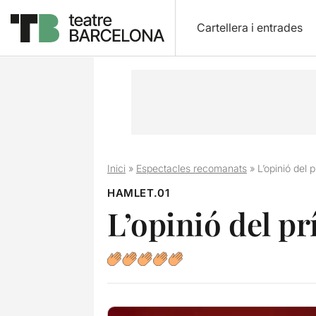
Cartellera i entrades
Inici
»
Espectacles recomanats
»
L’opinió del 
HAMLET.01
L’opinió del p