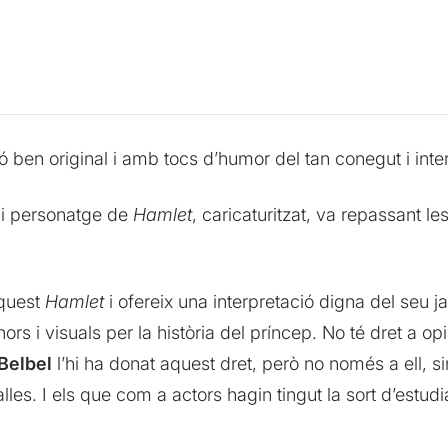
 ben original i amb tocs d’humor del tan conegut i inte
pi personatge de
Hamlet
, caricaturitzat, va repassant le
aquest
Hamlet
i ofereix una interpretació digna del seu ja
s i visuals per la història del príncep. No té dret a opi
Belbel
l’hi ha donat aquest dret, però no només a ell, sin
alles. I els que com a actors hagin tingut la sort d’estudi