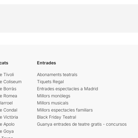
cats
Entrades
e Tívoli
Abonaments teatrals
re Coliseum
Tiquets Regal
e Borràs
Entrades espectacles a Madrid
re Romea
Millors monòlegs
larroel
Millors musicals
re Condal
Millors espectacles familiars
e Victòria
Black Friday Teatral
e Apolo
Guanya entrades de teatre gratis - concursos
re Goya