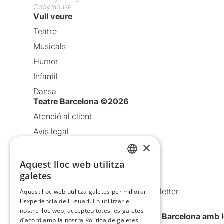
Copymouse
Vull veure
Teatre
Musicals
Humor
Infantil
Dansa
Teatre Barcelona ©2026
Atenció al client
Avís legal
×
Política de privacitat
Política de cookies
Aquest lloc web utilitza
CATALAN
galetes
Condicions d’ús
SPANISH
Comunicacions comercials i Newsletter
Aquest lloc web utilitza galetes per millorar
l'experiència de l'usuari. En utilitzar el
Anuncia’t
nostre lloc web, accepteu totes les galetes
Vull rebre la newsletter de Teatre Barcelona amb 
d’acord amb la nostra Política de galetes.