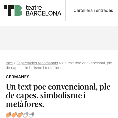
Cartellera i entrades
Inici
»
Espectacles recomanats
»
Un text poc convencional, ple
de capes, simbolisme i metàfores.
GERMANES
Un text poc convencional, ple
de capes, simbolisme i
metàfores.