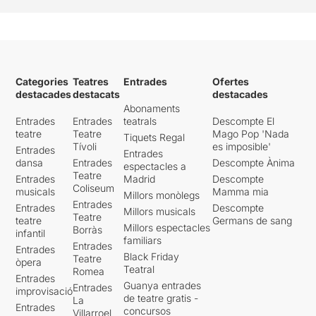
Categories
Teatres
Entrades
Ofertes
destacades
destacats
destacades
Abonaments
Entrades
Entrades
teatrals
Descompte El
teatre
Teatre
Mago Pop 'Nada
Tiquets Regal
Tívoli
es imposible'
Entrades
Entrades
dansa
Entrades
Descompte Ànima
espectacles a
Teatre
Entrades
Madrid
Descompte
Coliseum
musicals
Mamma mia
Millors monòlegs
Entrades
Entrades
Descompte
Millors musicals
Teatre
teatre
Germans de sang
Millors espectacles
Borràs
infantil
familiars
Entrades
Entrades
Black Friday
Teatre
òpera
Teatral
Romea
Entrades
Guanya entrades
Entrades
improvisació
de teatre gratis -
La
Entrades
concursos
Villarroel