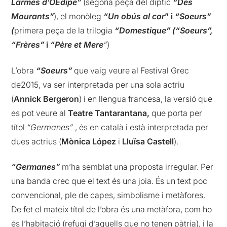
Larmes d’OEdipe”
(segona peça del díptic
“Des
Mourants”
), el monòleg
“Un obús al cor
” i
“Soeurs”
(
primera peça de la trilogia
“Domestique”
(“Soeurs”,
“Frères”
i
“Père et Mere
”
)
L’obra
“Soeurs”
que vaig veure al Festival Grec
de2015, va ser interpretada per una sola actriu
(
Annick Bergeron
) i en llengua francesa, la versió que
es pot veure al
Teatre Tantarantana,
que porta per
títol
“Germanes”
, és en català i està interpretada per
dues actrius (
Mònica López
i
Lluïsa Castell
).
“Germanes”
m’ha semblat una proposta irregular. Per
una banda crec que el text és una joia. És un text poc
convencional, ple de capes, simbolisme i metàfores.
De fet el mateix títol de l’obra és una metàfora, com ho
és l’habitació (refugi d’aquells que no tenen pàtria), i la