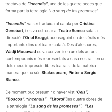
tractava de
”Incendis”
, una de les quatre peces que
forma part la tetralogia
“La sang de les promeses”.
“Incendis”
va ser traduïda al català per
Cristina
Genebart
, i es va estrenar al
Teatre Romea
sota la
direcció d’
Oriol
Broggi
, aconseguint un dels èxits més
importants dins del teatre català. Des d’aleshores,
Wadji Mouawad
es va convertir en un dels autors
contemporanis més representats a casa nostra, i en un
dels meus imprescindibles teatrals, de la mateixa
manera que ho són
Shakespeare, Pinter o Sergio
Blanco
.
De moment puc presumir d’haver vist “
Cels”,
“Boscos”, “Incendis”
i
“Litoral
”(les quatre obres de
la tetralogia
“La sang de les promeses”
),
“Les