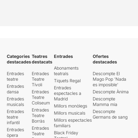
Categories
Teatres
Entrades
Ofertes
destacades
destacats
destacades
Abonaments
Entrades
Entrades
teatrals
Descompte El
teatre
Teatre
Mago Pop 'Nada
Tiquets Regal
Tívoli
es imposible'
Entrades
Entrades
dansa
Entrades
Descompte Ànima
espectacles a
Teatre
Entrades
Madrid
Descompte
Coliseum
musicals
Mamma mia
Millors monòlegs
Entrades
Entrades
Descompte
Millors musicals
Teatre
teatre
Germans de sang
Millors espectacles
Borràs
infantil
familiars
Entrades
Entrades
Black Friday
Teatre
òpera