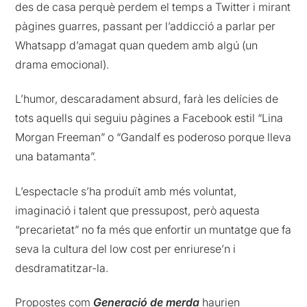
des de casa perquè perdem el temps a Twitter i mirant
pàgines guarres, passant per l’addicció a parlar per
Whatsapp d’amagat quan quedem amb algú (un
drama emocional).
L’humor, descaradament absurd, farà les delícies de
tots aquells qui seguiu pàgines a Facebook estil “Lina
Morgan Freeman” o “Gandalf es poderoso porque lleva
una batamanta”.
L’espectacle s’ha produït amb més voluntat,
imaginació i talent que pressupost, però aquesta
“precarietat” no fa més que enfortir un muntatge que fa
seva la cultura del low cost per enriurese’n i
desdramatitzar-la.
Propostes com
Generació de merda
haurien