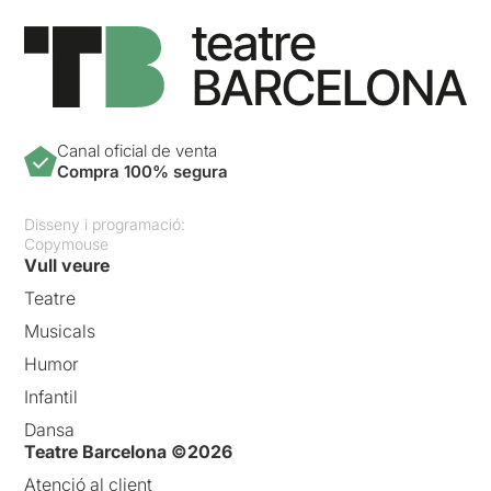
Canal oficial de venta
Compra 100% segura
Disseny i programació:
Copymouse
Vull veure
Teatre
Musicals
Humor
Infantil
Dansa
Teatre Barcelona ©2026
Atenció al client