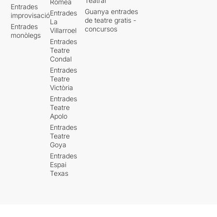
Teatral
Romea
Entrades
Guanya entrades
Entrades
improvisació
de teatre gratis -
La
Entrades
concursos
Villarroel
monòlegs
Entrades
Teatre
Condal
Entrades
Teatre
Victòria
Entrades
Teatre
Apolo
Entrades
Teatre
Goya
Entrades
Espai
Texas