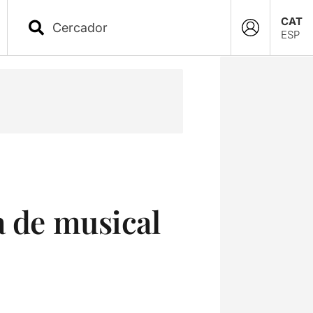
CAT
ESP
a de musical