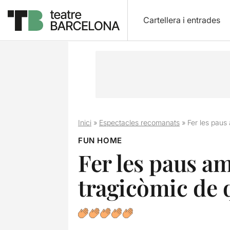
Cartellera i entrades
Inici
»
Espectacles recomanats
»
Fer les paus
FUN HOME
Fer les paus a
tragicòmic de q