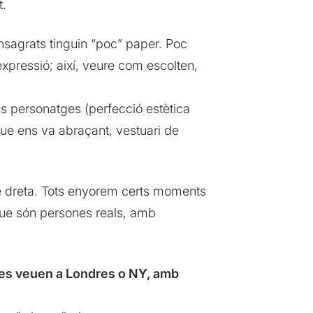
t.
nsagrats tinguin “poc” paper. Poc
expressió; així, veure com escolten,
s personatges (perfecció estètica
 que ens va abraçant, vestuari de
-se dreta. Tots enyorem certs moments
que són persones reals, amb
 es veuen a Londres o NY, amb