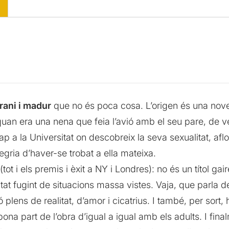
ani i madur
que no és poca cosa. L’origen és una novel
quan era una nena que feia l’avió amb el seu pare, de v
ap a la Universitat on descobreix la seva sexualitat, aflor
legria d’haver-se trobat a ella mateixa.
(tot i els premis i èxit a NY i Londres): no és un títol ga
itat fugint de situacions massa vistes. Vaja, que parla
 plens de realitat, d’amor i cicatrius. I també, per sort
bona part de l’obra d’igual a igual amb els adults. I fi