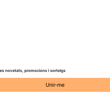
les novetats, promocions i sorteigs
Unir-me