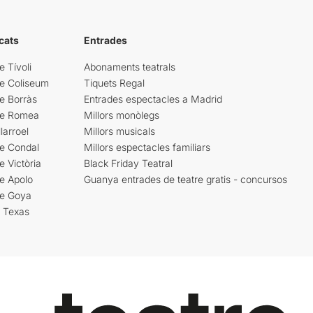
cats
Entrades
e Tívoli
Abonaments teatrals
re Coliseum
Tiquets Regal
e Borràs
Entrades espectacles a Madrid
re Romea
Millors monòlegs
larroel
Millors musicals
re Condal
Millors espectacles familiars
e Victòria
Black Friday Teatral
e Apolo
Guanya entrades de teatre gratis - concursos
re Goya
i Texas