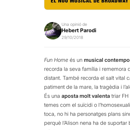
Una opinió de
Hebert Parodi
29/10/2018
Fun Home
és un
musical contempor
recorda la seva família i rememora 
distant. També recorda el salt vital c
patiment de la mare, la tragèdia i l’a
És una
aposta molt valenta
triar FH 
temes com el suïcidi o l’homosexual
toca, no hi ha personatges plans sinó
perquè l’Alison nena ha de suportar 