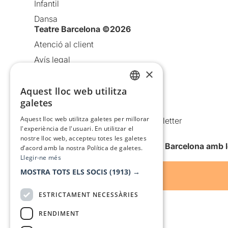
Infantil
Dansa
Teatre Barcelona ©2026
Atenció al client
Avís legal
×
Política de privacitat
Política de cookies
Aquest lloc web utilitza
CATALAN
galetes
Condicions d’ús
SPANISH
Aquest lloc web utilitza galetes per millorar
Comunicacions comercials i Newsletter
l'experiència de l'usuari. En utilitzar el
Anuncia’t
nostre lloc web, accepteu totes les galetes
Vull rebre la newsletter de Teatre Barcelona amb 
d’acord amb la nostra Política de galetes.
Llegir-ne més
MOSTRA TOTS ELS SOCIS
(1913) →
ESTRICTAMENT NECESSÀRIES
RENDIMENT