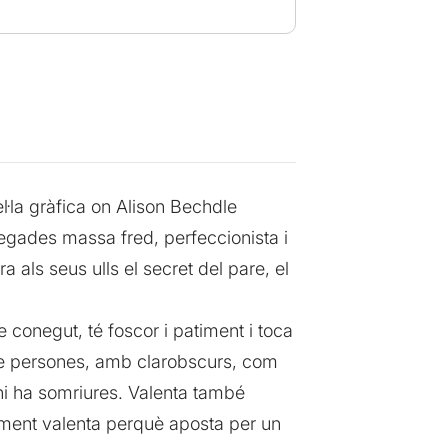
·la gràfica on Alison Bechdle
egades massa fred, perfeccionista i
a als seus ulls el secret del pare, el
ire conegut, té foscor i patiment i toca
 de persones, amb clarobscurs, com
, hi ha somriures. Valenta també
nalment valenta perquè aposta per un