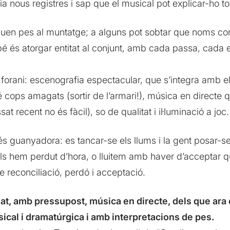
a nous registres i sap que el musical pot explicar-ho to
rguen pes al muntatge; a alguns pot sobtar que noms co
mbé és atorgar entitat al conjunt, amb cada passa, cada 
orani: escenografia espectacular, que s’integra amb el
té cops amagats (sortir de l’armari!), música en directe
at recent no és fàcil), so de qualitat i il·luminació a joc.
m és guanyadora: es tancar-se els llums i la gent posar
ls hem perdut d’hora, o lluitem amb haver d’acceptar 
de reconciliació, perdó i acceptació.
at, amb pressupost, música en directe, dels que ara
ical i dramatúrgica i amb interpretacions de pes.