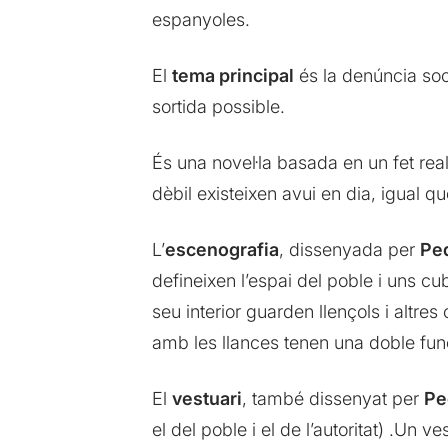
espanyoles.
El
tema principal
és la denúncia soci
sortida possible.
És una novel·la basada en un fet rea
dèbil existeixen avui en dia, igual qu
L’
escenografia
, dissenyada per
Pe
defineixen l’espai del poble i uns c
seu interior guarden llençols i altre
amb les llances tenen una doble fun
El
vestuari
, també dissenyat per
Pe
el del poble i el de l’autoritat) .Un 