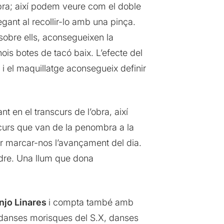
’obra; així podem veure com el doble
egant al recollir-lo amb una pinça.
 sobre ells, aconsegueixen la
is botes de tacó baix. L’efecte del
 i el maquillatge aconsegueix definir
nt en el transcurs de l’obra, així
scurs que van de la penombra a la
er marcar-nos l’avançament del dia.
adre. Una llum que dona
njo Linares
i compta també amb
 danses morisques del S.X, danses