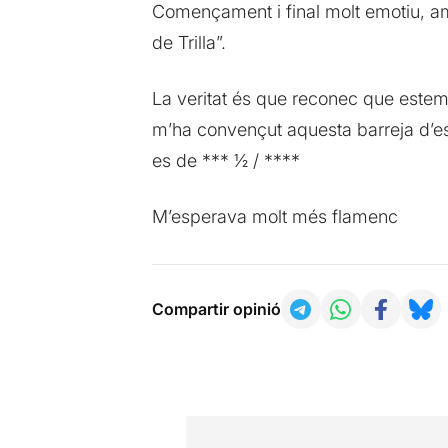
Començament i final molt emotiu, am
de Trilla”.
La veritat és que reconec que estem
m’ha convençut aquesta barreja d’esti
es de *** ½ / ****
M’esperava molt més flamenc
Compartir opinió