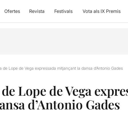
Ofertes
Revista
Festivals
Vota als IX Premis
ària de Lope de Vega expressada mitjançant la dansa d’Antonio Gades
a de Lope de Vega expr
dansa d’Antonio Gades