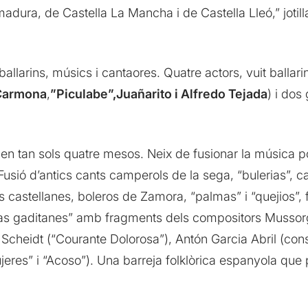
emadura, de Castella La Mancha i de Castella Lleó,” joti
 ballarins, músics i cantaores. Quatre actors, vuit ballari
Carmona
,
”Piculabe”,Juañarito i Alfredo Tejada
) i dos 
en tan sols quatre mesos. Neix de fusionar la música 
 Fusió d’antics cants camperols de la sega, “bulerias”,
 castellanes, boleros de Zamora, “palmas” i “quejios”, 
grias gaditanes” amb fragments dels compositors Musso
 Scheidt (“Courante Dolorosa”), Antón Garcia Abril (con
ujeres” i “Acoso”). Una barreja folklòrica espanyola qu