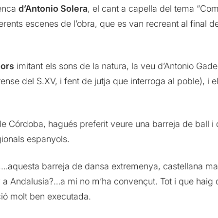
menca
d’Antonio Solera
, el cant a capella del tema “Co
rents escenes de l’obra, que es van recreant al final de
nors
imitant els sons de la natura, la veu d’Antonio Gad
ense del S.XV, i fent de jutja que interroga al poble), i e
e Córdoba, hagués preferit veure una barreja de ball i 
gionals espanyols.
…aquesta barreja de dansa extremenya, castellana ma
a Andalusia?…a mi no m’ha convençut. Tot i que haig d
ació molt ben executada.