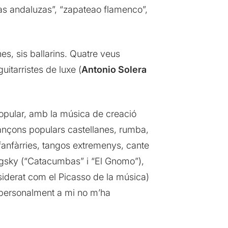
llas andaluzas”, “zapateao flamenco”,
nes, sis ballarins. Quatre veus
guitarristes de luxe (
Antonio Solera
popular, amb la música de creació
 cançons populars castellanes, rumba,
fanfàrries, tangos extremenys, cante
rgsky (“Catacumbas” i “El Gnomo”),
siderat com el Picasso de la música)
e personalment a mi no m’ha