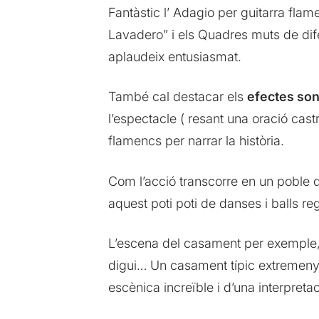
Fantàstic l’ Adagio per guitarra fla
Lavadero” i els Quadres muts de dife
aplaudeix entusiasmat.
També cal destacar els
efectes so
l’espectacle ( resant una oració castr
flamencs per narrar la història.
Com l’acció transcorre en un poble d
aquest poti poti de danses i balls re
L’escena del casament per exemple,
digui… Un casament típic extremeny 
escènica increïble i d’una interpret