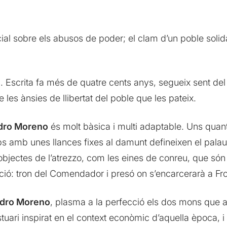
al sobre els abusos de poder; el clam d’un poble solidari
l. Escrita fa més de quatre cents anys, segueix sent del
e les ànsies de llibertat del poble que les pateix.
dro Moreno
és molt bàsica i multi adaptable. Uns quant
ubs amb unes llances fixes al damunt defineixen el pal
s objectes de l’atrezzo, com les eines de conreu, que só
ció: tron del Comendador i presó on s’encarcerarà a Fr
dro Moreno
, plasma a la perfecció els dos mons que a
vestuari inspirat en el context econòmic d’aquella època,