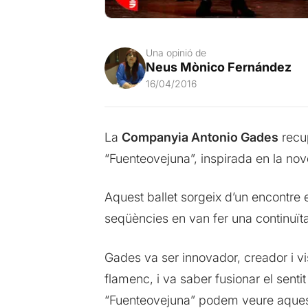
Una opinió de
Neus Mònico Fernández
16/04/2016
La
Companyia Antonio Gades
recu
“Fuenteovejuna”, inspirada en la no
Aquest ballet sorgeix d’un encontre 
seqüències en van fer una continuïta
Gades va ser innovador, creador i vis
flamenc, i va saber fusionar el sentit
“Fuenteovejuna” podem veure aquesta