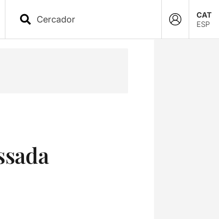
CAT
ESP
essada