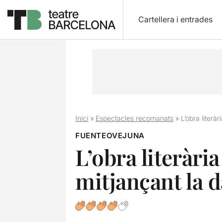
Cartellera i entrades
Inici
»
Espectacles recomanats
»
L’obra liter
FUENTEOVEJUNA
L’obra literàri
mitjançant la 