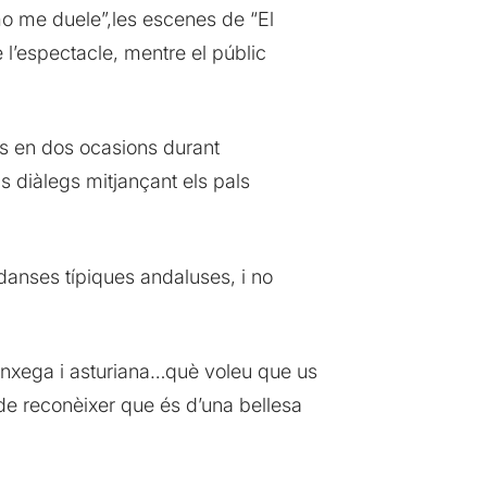
mo me duele”,les escenes de “El
 l’espectacle, mentre el públic
es en dos ocasions durant
ls diàlegs mitjançant els pals
danses típiques andaluses, i no
nxega i asturiana…què voleu que us
e reconèixer que és d’una bellesa