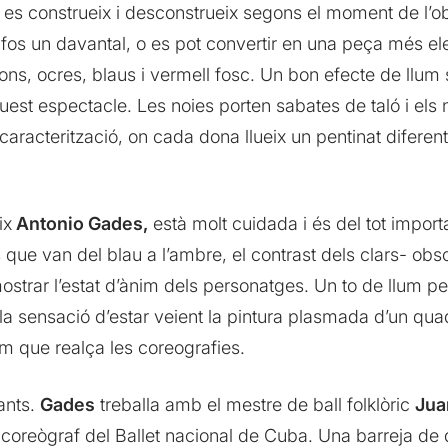
àsic es construeix i desconstrueix segons el moment de l
si fos un davantal, o es pot convertir en una peça més el
rons, ocres, blaus i vermell fosc. Un bon efecte de llum
t espectacle. Les noies porten sabates de taló i els no
aracterització, on cada dona llueix un pentinat diferent
ix
Antonio Gades,
està molt cuidada i és del tot importa
ue van del blau a l’ambre, el contrast dels clars- ob
mostrar l’estat d’ànim dels personatges. Un to de llum p
a sensació d’estar veient la pintura plasmada d’un qu
m que realça les coreografies.
ants.
Gades
treballa amb el mestre de ball folklòric
Jua
,
coreògraf del Ballet nacional de Cuba. Una barreja de