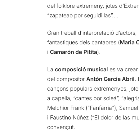
del folklore extremeny, jotes d’Extr
”zapateao por seguidillas”,…
Gran treball d’interpretació d’actors,
fantàstiques dels cantaores (
Maria 
i
Camarón de Pitita
).
La
composició musical
es va crear 
del compositor
Antón Garcia Abril
.
cançons populars extremenyes, jotes
a capella, “cantes por soleá”, “ale
Melchior Frank (“Fanfàrria”), Samuel
i Faustino Núñez (“El dolor de las m
convençut.