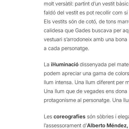
molt versàtil: partint d’un vestit b
faldó del vestit es pot recollir com 
Els vestits són de cotó, de tons mar
calidesa que Gades buscava per aques
vestuari s’arrodoneix amb una bona c
a cada personatge.
La
il·luminació
dissenyada pel mate
podem apreciar una gama de colors q
llum intensa. Una llum diferent per 
Una llum que de vegades ens dona l
protagonisme al personatge. Una llu
Les
coreografies
són sòbries i eleg
l’assessorament d’
Alberto Méndez