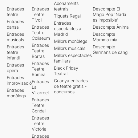
Abonaments
Entrades
Entrades
teatrals
Descompte El
teatre
Teatre
Mago Pop 'Nada
Tiquets Regal
Tívoli
es imposible'
Entrades
Entrades
dansa
Entrades
Descompte Ànima
espectacles a
Teatre
Entrades
Madrid
Descompte
Coliseum
musicals
Mamma mia
Millors monòlegs
Entrades
Entrades
Descompte
Millors musicals
Teatre
teatre
Germans de sang
Millors espectacles
Borràs
infantil
familiars
Entrades
Entrades
Black Friday
Teatre
òpera
Teatral
Romea
Entrades
Guanya entrades
Entrades
improvisació
de teatre gratis -
La
Entrades
concursos
Villarroel
monòlegs
Entrades
Teatre
Condal
Entrades
Teatre
Victòria
Entrades