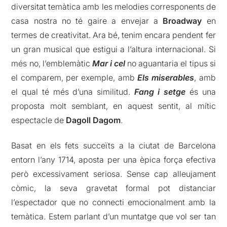
diversitat temàtica amb les melodies corresponents de
casa nostra no té gaire a envejar a
Broadway
en
termes de creativitat. Ara bé, tenim encara pendent fer
un gran musical que estigui a l’altura internacional. Si
més no, l’emblemàtic
Mar i cel
no aguantaria el tipus si
el comparem, per exemple, amb
Els miserables
, amb
el qual té més d’una similitud.
Fang i setge
és una
proposta molt semblant, en aquest sentit, al mític
espectacle de
Dagoll Dagom
.
Basat en els fets succeïts a la ciutat de Barcelona
entorn l’any 1714, aposta per una èpica força efectiva
però excessivament seriosa. Sense cap alleujament
còmic, la seva gravetat formal pot distanciar
l’espectador que no connecti emocionalment amb la
temàtica. Estem parlant d’un muntatge que vol ser tan