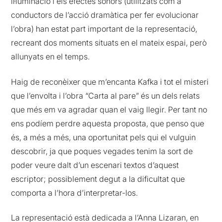
il·luminació i els efectes sonors (utilitzats com a
conductors de l’acció dramàtica per fer evolucionar
l’obra) han estat part important de la representació,
recreant dos moments situats en el mateix espai, però
allunyats en el temps.
Haig de reconèixer que m’encanta Kafka i tot el misteri
que l’envolta i l’obra “Carta al pare” és un dels relats
que més em va agradar quan el vaig llegir. Per tant no
ens podíem perdre aquesta proposta, que penso que
és, a més a més, una oportunitat pels qui el vulguin
descobrir, ja que poques vegades tenim la sort de
poder veure dalt d’un escenari textos d’aquest
escriptor; possiblement degut a la dificultat que
comporta a l’hora d’interpretar-los.
La representació està dedicada a l’Anna Lizaran, en