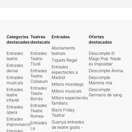
Categories
Teatres
Entrades
Ofertes
destacades
destacats
destacades
Abonaments
Entrades
Entrades
teatrals
Descompte El
teatre
Teatre
Mago Pop 'Nada
Tiquets Regal
Tívoli
es imposible'
Entrades
Entrades
dansa
Entrades
Descompte Ànima
espectacles a
Teatre
Entrades
Madrid
Descompte
Coliseum
musicals
Mamma mia
Millors monòlegs
Entrades
Entrades
Descompte
Millors musicals
Teatre
teatre
Germans de sang
Millors espectacles
Borràs
infantil
familiars
Entrades
Entrades
Black Friday
Teatre
òpera
Teatral
Romea
Entrades
Guanya entrades
Entrades
improvisació
de teatre gratis -
La
Entrades