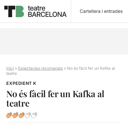
Cartellera i entrades
Inici
»
Espectacles recomanats
»
No és fàcil fer un Kafka al
teatre
EXPEDIENT K
No és fàcil fer un Kafka al
teatre