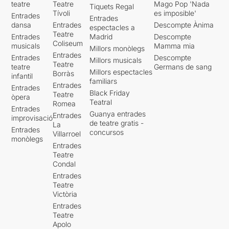
teatre
Teatre
Mago Pop 'Nada
Tiquets Regal
Tívoli
es imposible'
Entrades
Entrades
dansa
Entrades
Descompte Ànima
espectacles a
Teatre
Entrades
Madrid
Descompte
Coliseum
musicals
Mamma mia
Millors monòlegs
Entrades
Entrades
Descompte
Millors musicals
Teatre
teatre
Germans de sang
Millors espectacles
Borràs
infantil
familiars
Entrades
Entrades
Black Friday
Teatre
òpera
Teatral
Romea
Entrades
Guanya entrades
Entrades
improvisació
de teatre gratis -
La
Entrades
concursos
Villarroel
monòlegs
Entrades
Teatre
Condal
Entrades
Teatre
Victòria
Entrades
Teatre
Apolo