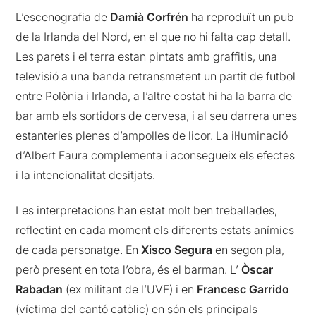
L’escenografia de
Damià Corfrén
ha reproduït un pub
de la Irlanda del Nord, en el que no hi falta cap detall.
Les parets i el terra estan pintats amb graffitis, una
televisió a una banda retransmetent un partit de futbol
entre Polònia i Irlanda, a l’altre costat hi ha la barra de
bar amb els sortidors de cervesa, i al seu darrera unes
estanteries plenes d’ampolles de licor. La il·luminació
d’Albert Faura complementa i aconsegueix els efectes
i la intencionalitat desitjats.
Les interpretacions han estat molt ben treballades,
reflectint en cada moment els diferents estats anímics
de cada personatge. En
Xisco Segura
en segon pla,
però present en tota l’obra, és el barman. L’
Òscar
Rabadan
(ex militant de l’UVF) i en
Francesc Garrido
(víctima del cantó catòlic) en són els principals