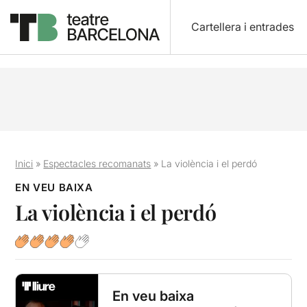
Cartellera i entrades
Inici
»
Espectacles recomanats
»
La violència i el perdó
EN VEU BAIXA
La violència i el perdó
En veu baixa