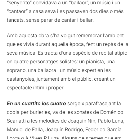
“senyorito” convidava a un “bailaor”, un músic i un
“cantaor” a casa seva i es passaven dos dies o més
tancats, sense parar de cantar i ballar.
Amb aquesta obra s’ha volgut rememorar l’ambient
que es vivia durant aquella època, fent un repàs de la
seva música. Es tracta d’una espècie de recital atípic
on quatre personatges solistes: un pianista, una
soprano, una bailaora i un músic expert en les
castanyoles, juntament amb el públic, creant un
espectacle íntim i proper.
En un cuartito los cuatro
sorgeix parafrasejant la
copla per burleries, va de les sonates de Doménico
Scarlatti a les melodies de Joaquin Nin, Pablo Luna,
Manuel de Falla, Joaquín Rodrigo, Federico García
Lorca o A.Vives.P.Luna. Alguns dels temes que em