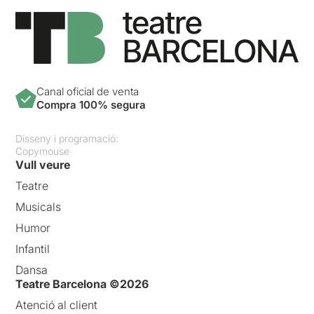
Canal oficial de venta
Compra 100% segura
Disseny i programació:
Copymouse
Vull veure
Teatre
Musicals
Humor
Infantil
Dansa
Teatre Barcelona ©2026
Atenció al client