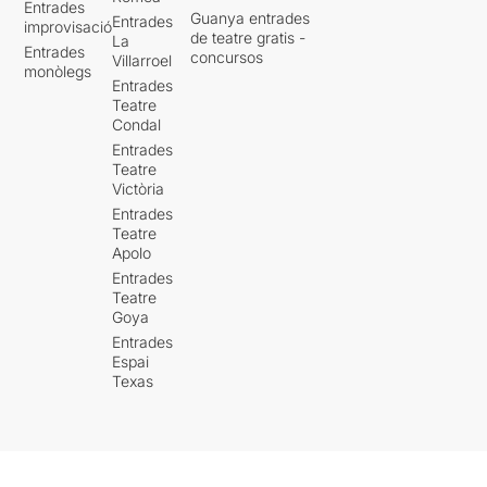
Entrades
Guanya entrades
Entrades
improvisació
de teatre gratis -
La
Entrades
concursos
Villarroel
monòlegs
Entrades
Teatre
Condal
Entrades
Teatre
Victòria
Entrades
Teatre
Apolo
Entrades
Teatre
Goya
Entrades
Espai
Texas