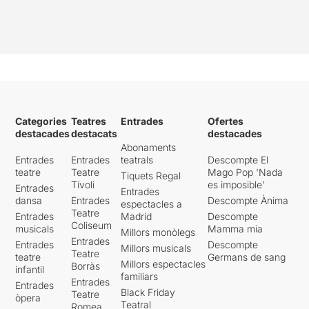
Categories
Teatres
Entrades
Ofertes
destacades
destacats
destacades
Abonaments
Entrades
Entrades
teatrals
Descompte El
teatre
Teatre
Mago Pop 'Nada
Tiquets Regal
Tívoli
es imposible'
Entrades
Entrades
dansa
Entrades
Descompte Ànima
espectacles a
Teatre
Entrades
Madrid
Descompte
Coliseum
musicals
Mamma mia
Millors monòlegs
Entrades
Entrades
Descompte
Millors musicals
Teatre
teatre
Germans de sang
Millors espectacles
Borràs
infantil
familiars
Entrades
Entrades
Black Friday
Teatre
òpera
Teatral
Romea