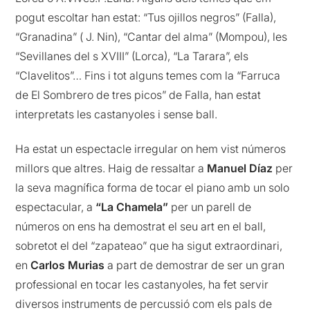
pogut escoltar han estat: “Tus ojillos negros” (Falla),
“Granadina” ( J. Nin), “Cantar del alma” (Mompou), les
“Sevillanes del s XVIII” (Lorca), “La Tarara”, els
“Clavelitos”… Fins i tot alguns temes com la “Farruca
de El Sombrero de tres picos” de Falla, han estat
interpretats les castanyoles i sense ball.
Ha estat un espectacle irregular on hem vist números
millors que altres. Haig de ressaltar a
Manuel Díaz
per
la seva magnífica forma de tocar el piano amb un solo
espectacular, a
“La Chamela”
per un parell de
números on ens ha demostrat el seu art en el ball,
sobretot el del “zapateao” que ha sigut extraordinari,
en
Carlos Murias
a part de demostrar de ser un gran
professional en tocar les castanyoles, ha fet servir
diversos instruments de percussió com els pals de