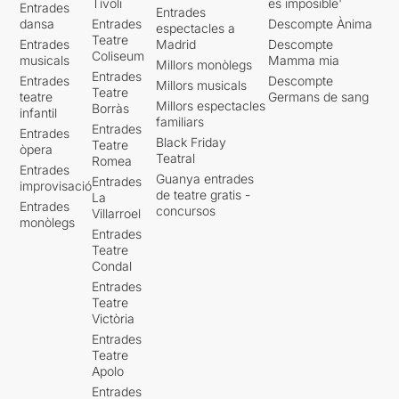
Tívoli
es imposible'
Entrades
Entrades
dansa
Entrades
Descompte Ànima
espectacles a
Teatre
Entrades
Madrid
Descompte
Coliseum
musicals
Mamma mia
Millors monòlegs
Entrades
Entrades
Descompte
Millors musicals
Teatre
teatre
Germans de sang
Millors espectacles
Borràs
infantil
familiars
Entrades
Entrades
Black Friday
Teatre
òpera
Teatral
Romea
Entrades
Guanya entrades
Entrades
improvisació
de teatre gratis -
La
Entrades
concursos
Villarroel
monòlegs
Entrades
Teatre
Condal
Entrades
Teatre
Victòria
Entrades
Teatre
Apolo
Entrades