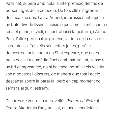
Padrina), supera amb nota la interpretació del fris de
personatges de la comèdia. De tots ells m’agradaria
destacar-ne dos: Laura Aubert, impressionant, que fa
un bufó divertidíssim i incisiu i que a més a més canta i
toca el piano, el violí, el contrabaix i la guitarra, i Arnau
Puig, l’altre personatge grotesc, la riota de la casa de
la comtessa. Tots ells són actors joves, però ja
demostren taules per a un Shakespeare, que no és
poca cosa. La comèdia flueix amb naturalitat, sense ni
un bri d’impostació, no hi ha escenografia i els vestits
són modestos i discrets, de manera que tota l’acció
descansa sobre la paraula, però en cap moment no
se’ns fa ardu ni estrany.
Després de veure un meravellós
Romeu i Julieta
al
Teatre Akadèmia l’any passat, en unes condicions