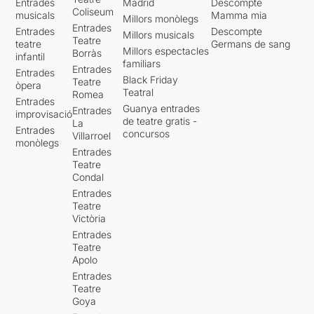
Entrades
Madrid
Descompte
Coliseum
musicals
Mamma mia
Millors monòlegs
Entrades
Entrades
Descompte
Millors musicals
Teatre
teatre
Germans de sang
Millors espectacles
Borràs
infantil
familiars
Entrades
Entrades
Black Friday
Teatre
òpera
Teatral
Romea
Entrades
Guanya entrades
Entrades
improvisació
de teatre gratis -
La
Entrades
concursos
Villarroel
monòlegs
Entrades
Teatre
Condal
Entrades
Teatre
Victòria
Entrades
Teatre
Apolo
Entrades
Teatre
Goya