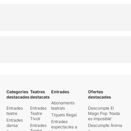
Categories
Teatres
Entrades
Ofertes
destacades
destacats
destacades
Abonaments
Entrades
Entrades
teatrals
Descompte El
teatre
Teatre
Mago Pop 'Nada
Tiquets Regal
Tívoli
es imposible'
Entrades
Entrades
dansa
Entrades
Descompte Ànima
espectacles a
Teatre