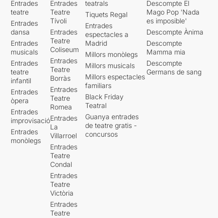
Entrades
Entrades
teatrals
Descompte El
teatre
Teatre
Mago Pop 'Nada
Tiquets Regal
Tívoli
es imposible'
Entrades
Entrades
dansa
Entrades
Descompte Ànima
espectacles a
Teatre
Entrades
Madrid
Descompte
Coliseum
musicals
Mamma mia
Millors monòlegs
Entrades
Entrades
Descompte
Millors musicals
Teatre
teatre
Germans de sang
Millors espectacles
Borràs
infantil
familiars
Entrades
Entrades
Black Friday
Teatre
òpera
Teatral
Romea
Entrades
Guanya entrades
Entrades
improvisació
de teatre gratis -
La
Entrades
concursos
Villarroel
monòlegs
Entrades
Teatre
Condal
Entrades
Teatre
Victòria
Entrades
Teatre