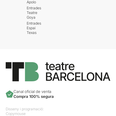
Apolo
Entrades
Teatre
Goya
Entrades
Espai
Texas
Canal oficial de venta
Compra 100% segura
Disseny i programació:
Copymouse