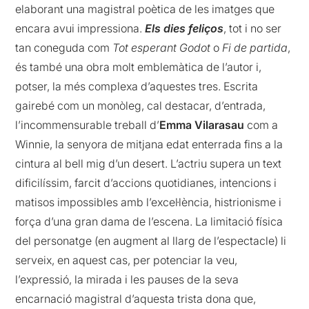
elaborant una magistral poètica de les imatges que
encara avui impressiona.
Els dies feliços
, tot i no ser
tan coneguda com
Tot esperant Godot
o
Fi de partida
,
és també una obra molt emblemàtica de l’autor i,
potser, la més complexa d’aquestes tres. Escrita
gairebé com un monòleg, cal destacar, d’entrada,
l’incommensurable treball d’
Emma Vilarasau
com a
Winnie, la senyora de mitjana edat enterrada fins a la
cintura al bell mig d’un desert. L’actriu supera un text
dificilíssim, farcit d’accions quotidianes, intencions i
matisos impossibles amb l’excel·lència, histrionisme i
força d’una gran dama de l’escena. La limitació física
del personatge (en augment al llarg de l’espectacle) li
serveix, en aquest cas, per potenciar la veu,
l’expressió, la mirada i les pauses de la seva
encarnació magistral d’aquesta trista dona que,