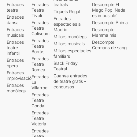
Entrades
Entrades
teatrals
Descompte El
teatre
Teatre
Mago Pop 'Nada
Tiquets Regal
Tívoli
es imposible'
Entrades
Entrades
dansa
Entrades
Descompte Ànima
espectacles a
Teatre
Entrades
Madrid
Descompte
Coliseum
musicals
Mamma mia
Millors monòlegs
Entrades
Entrades
Descompte
Millors musicals
Teatre
teatre
Germans de sang
Millors espectacles
Borràs
infantil
familiars
Entrades
Entrades
Black Friday
Teatre
òpera
Teatral
Romea
Entrades
Guanya entrades
Entrades
improvisació
de teatre gratis -
La
Entrades
concursos
Villarroel
monòlegs
Entrades
Teatre
Condal
Entrades
Teatre
Victòria
Entrades
Teatre