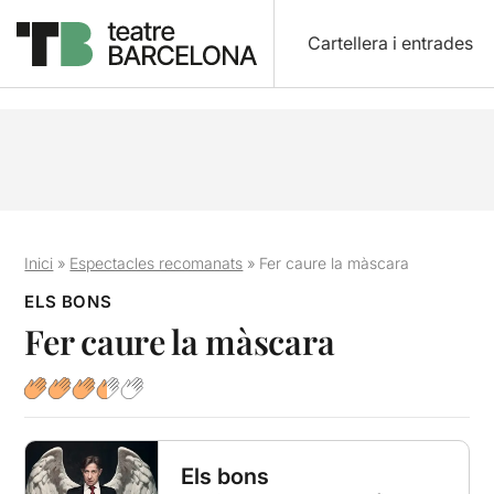
Cartellera i entrades
Inici
»
Espectacles recomanats
»
Fer caure la màscara
ELS BONS
Fer caure la màscara
Els bons