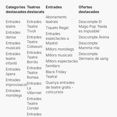
Categories
Teatres
Entrades
Ofertes
destacades
destacats
destacades
Abonaments
Entrades
Entrades
teatrals
Descompte El
teatre
Teatre
Mago Pop 'Nada
Tiquets Regal
Tívoli
es imposible'
Entrades
Entrades
dansa
Entrades
Descompte Ànima
espectacles a
Teatre
Entrades
Madrid
Descompte
Coliseum
musicals
Mamma mia
Millors monòlegs
Entrades
Entrades
Descompte
Millors musicals
Teatre
teatre
Germans de sang
Millors espectacles
Borràs
infantil
familiars
Entrades
Entrades
Black Friday
Teatre
òpera
Teatral
Romea
Entrades
Guanya entrades
Entrades
improvisació
de teatre gratis -
La
Entrades
concursos
Villarroel
monòlegs
Entrades
Teatre
Condal
Entrades