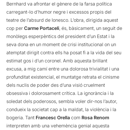
Bernhard va afrontar el gènere de la farsa política
carregant-lo d’humor negre i excessos propis del
teatre de l’absurd de Ionesco. L’obra, dirigida aquest
cop per
Carme Portaceli
, és, bàsicament, un seguit de
monòlegs esperpèntics del president d’un Estat i la
seva dona en un moment de crisi institucional on un
atemptat dirigit contra ells ha posat fi a la vida del seu
estimat gos i d’un coronel. Amb aquesta brillant
excusa, a mig camí entre una dolorosa trivialitat i una
profunditat existencial, el muntatge retrata el cinisme
dels nuclis de poder des d’una visió cruelment
obsessiva i dolorosament crítica. La ignorància i la
soledat dels poderosos, sembla voler dir-nos l’autor,
condueix la societat cap a la maldat, la violència i la
bogeria. Tant
Francesc Orella
com
Rosa Renom
interpreten amb una vehemència genial aquesta