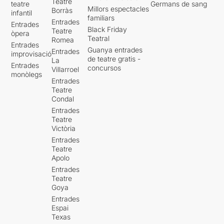
Teatre
teatre
Germans de sang
Millors espectacles
Borràs
infantil
familiars
Entrades
Entrades
Black Friday
Teatre
òpera
Teatral
Romea
Entrades
Guanya entrades
Entrades
improvisació
de teatre gratis -
La
Entrades
concursos
Villarroel
monòlegs
Entrades
Teatre
Condal
Entrades
Teatre
Victòria
Entrades
Teatre
Apolo
Entrades
Teatre
Goya
Entrades
Espai
Texas