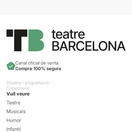
Canal oficial de venta
Compra 100% segura
Disseny i programació:
Copymouse
Vull veure
Teatre
Musicals
Humor
Infantil