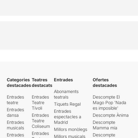
Categories
Teatres
Entrades
Ofertes
destacades
destacats
destacades
Abonaments
Entrades
Entrades
teatrals
Descompte El
teatre
Teatre
Mago Pop 'Nada
Tiquets Regal
Tívoli
es imposible'
Entrades
Entrades
dansa
Entrades
Descompte Ànima
espectacles a
Teatre
Entrades
Madrid
Descompte
Coliseum
musicals
Mamma mia
Millors monòlegs
Entrades
Entrades
Descompte
Millors musicals