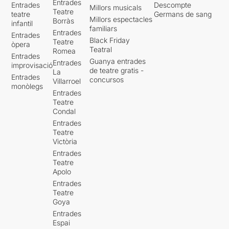
Entrades
Entrades
Descompte
Millors musicals
Teatre
teatre
Germans de sang
Millors espectacles
Borràs
infantil
familiars
Entrades
Entrades
Black Friday
Teatre
òpera
Teatral
Romea
Entrades
Guanya entrades
Entrades
improvisació
de teatre gratis -
La
Entrades
concursos
Villarroel
monòlegs
Entrades
Teatre
Condal
Entrades
Teatre
Victòria
Entrades
Teatre
Apolo
Entrades
Teatre
Goya
Entrades
Espai