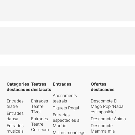
Categories
Teatres
Entrades
Ofertes
destacades
destacats
destacades
Abonaments
Entrades
Entrades
teatrals
Descompte El
teatre
Teatre
Mago Pop 'Nada
Tiquets Regal
Tívoli
es imposible'
Entrades
Entrades
dansa
Entrades
Descompte Ànima
espectacles a
Teatre
Entrades
Madrid
Descompte
Coliseum
musicals
Mamma mia
Millors monòlegs