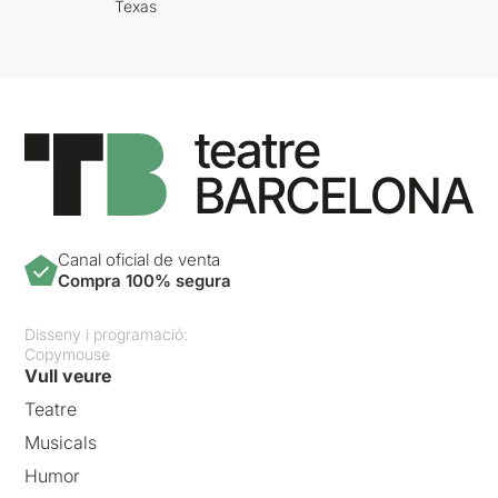
Texas
Canal oficial de venta
Compra 100% segura
Disseny i programació:
Copymouse
Vull veure
Teatre
Musicals
Humor