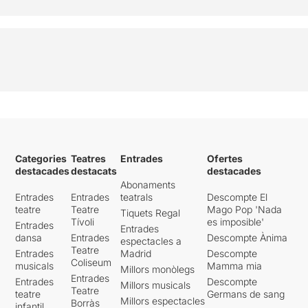
Categories
Teatres
Entrades
Ofertes
destacades
destacats
destacades
Abonaments
Entrades
Entrades
teatrals
Descompte El
teatre
Teatre
Mago Pop 'Nada
Tiquets Regal
Tívoli
es imposible'
Entrades
Entrades
dansa
Entrades
Descompte Ànima
espectacles a
Teatre
Entrades
Madrid
Descompte
Coliseum
musicals
Mamma mia
Millors monòlegs
Entrades
Entrades
Descompte
Millors musicals
Teatre
teatre
Germans de sang
Millors espectacles
Borràs
infantil