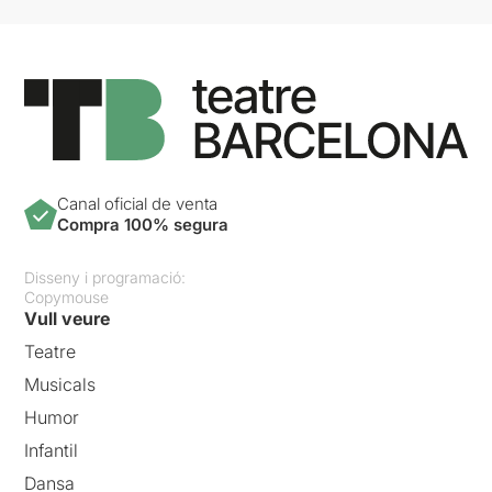
Canal oficial de venta
Compra 100% segura
Disseny i programació:
Copymouse
Vull veure
Teatre
Musicals
Humor
Infantil
Dansa