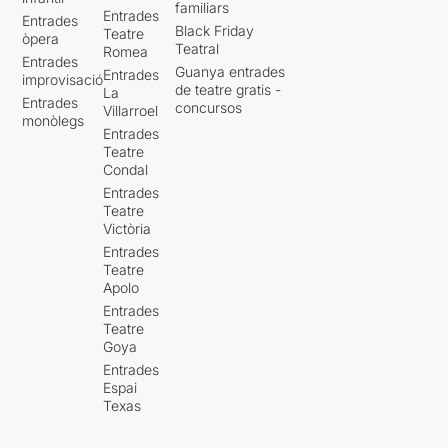
familiars
Entrades
Entrades
Black Friday
Teatre
òpera
Teatral
Romea
Entrades
Guanya entrades
Entrades
improvisació
de teatre gratis -
La
Entrades
concursos
Villarroel
monòlegs
Entrades
Teatre
Condal
Entrades
Teatre
Victòria
Entrades
Teatre
Apolo
Entrades
Teatre
Goya
Entrades
Espai
Texas