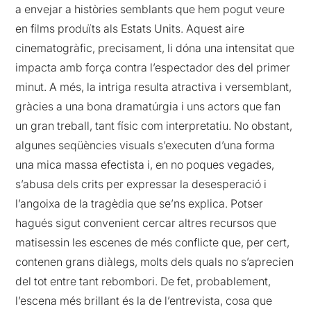
a envejar a històries semblants que hem pogut veure
en films produïts als Estats Units. Aquest aire
cinematogràfic, precisament, li dóna una intensitat que
impacta amb força contra l’espectador des del primer
minut. A més, la intriga resulta atractiva i versemblant,
gràcies a una bona dramatúrgia i uns actors que fan
un gran treball, tant físic com interpretatiu. No obstant,
algunes seqüències visuals s’executen d’una forma
una mica massa efectista i, en no poques vegades,
s’abusa dels crits per expressar la desesperació i
l’angoixa de la tragèdia que se’ns explica. Potser
hagués sigut convenient cercar altres recursos que
matisessin les escenes de més conflicte que, per cert,
contenen grans diàlegs, molts dels quals no s’aprecien
del tot entre tant rebombori. De fet, probablement,
l’escena més brillant és la de l’entrevista, cosa que