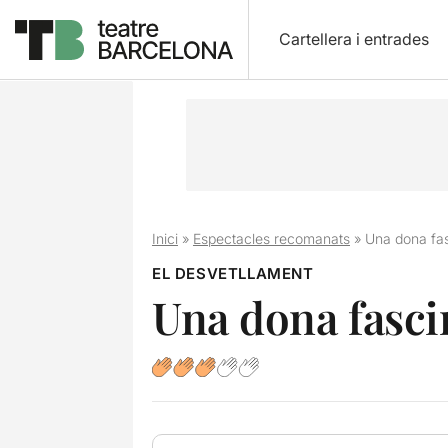
Cartellera i entrades
Inici
»
Espectacles recomanats
»
Una dona fa
EL DESVETLLAMENT
Una dona fasci