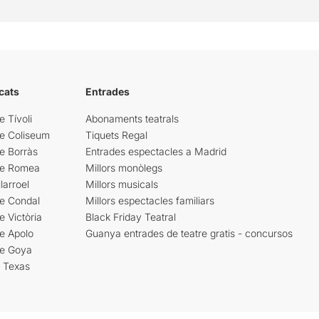
cats
Entrades
e Tívoli
Abonaments teatrals
re Coliseum
Tiquets Regal
e Borràs
Entrades espectacles a Madrid
re Romea
Millors monòlegs
larroel
Millors musicals
re Condal
Millors espectacles familiars
e Victòria
Black Friday Teatral
e Apolo
Guanya entrades de teatre gratis - concursos
re Goya
i Texas