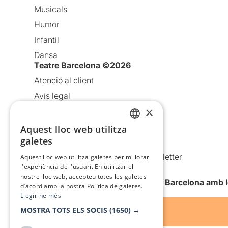
Musicals
Humor
Infantil
Dansa
Teatre Barcelona ©2026
Atenció al client
Avís legal
×
Política de privacitat
Política de cookies
Aquest lloc web utilitza
CATALAN
galetes
Condicions d’ús
SPANISH
Comunicacions comercials i Newsletter
Aquest lloc web utilitza galetes per millorar
l'experiència de l'usuari. En utilitzar el
Anuncia’t
nostre lloc web, accepteu totes les galetes
Vull rebre la newsletter de Teatre Barcelona amb 
d’acord amb la nostra Política de galetes.
Llegir-ne més
MOSTRA TOTS ELS SOCIS
(1650) →