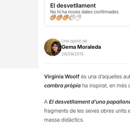
El desvetllament
No hi ha noves dates confirmades
Una opinió de
Gema Moraleda
26/09/2015
Virginia Woolf
és una d’aquelles aut
cambra pròpia
ha inspirat, en més 
A
El desvetllament d’una papallon
fragments de les seves obres units e
massa didàctics.