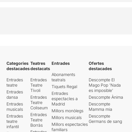
Categories
Teatres
Entrades
Ofertes
destacades
destacats
destacades
Abonaments
Entrades
Entrades
teatrals
Descompte El
teatre
Teatre
Mago Pop 'Nada
Tiquets Regal
Tívoli
es imposible'
Entrades
Entrades
dansa
Entrades
Descompte Ànima
espectacles a
Teatre
Entrades
Madrid
Descompte
Coliseum
musicals
Mamma mia
Millors monòlegs
Entrades
Entrades
Descompte
Millors musicals
Teatre
teatre
Germans de sang
Millors espectacles
Borràs
infantil
familiars
Entrades