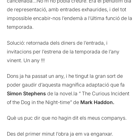
cancel·lada…No m’ho podia creure. Era el penúltim dia
de representació, amb entrades exhaurides, i del tot
impossible encabir-nos l’endemà a l’última funció de la
temporada.
Solució: retornada dels diners de l’entrada, i
invitacions per l’estrena de la temporada de l’any
vinent. Un any !!!
Dons ja ha passat un any, i he tingut la gran sort de
poder gaudir d’aquesta magnífica adaptació que fa
Simon Stephens
de la novel.la “ The Curious Incident
of the Dog in the Night-time” de
Mark Haddon.
Què us puc dir que no hagin dit els meus companys.
Des del primer minut l’obra ja em va enganxar.