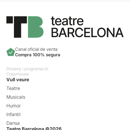
Canal oficial de venta
Compra 100% segura
Disseny i programació:
Copymouse
Vull veure
Teatre
Musicals
Humor
Infantil
Dansa
Teatre Barcelona ©2026