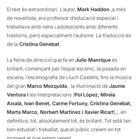
El text és extraordinari. L’autor,
Mark Haddon
,a més
de novel·lista, era professor d’educació especial i
treballava amb nens i adolescents amb diferents
trastorns, però especialment l’autisme. La traducció és
de la
Cristina Genebat
.
La feina de direcció que fa en
Julio Manrique
és
brillant, començant per l’espai escènic, la posada en
escena, l’escenografia de Lluch Castells, fins la música
del gran
Marco Mezquida
, la il·luminació de
Jaume
Ventura i
les interpretacions (
Pol López, Mireia
Aixalà, Ivan Benet, Carme Fortuny, Cristina Genebat,
Marta Marco, Norbert Martínez i Xavier Ricart
),…en
definitiva, tot, absolutament tot, és brillant. Tot està tan
ben estudiat i treballat, que el públic creiem en tot
moment el que estem veient.