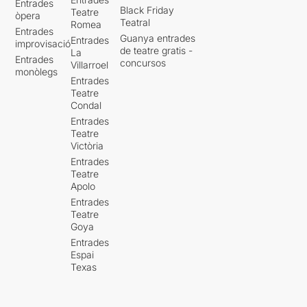
Entrades
Black Friday
Teatre
òpera
Teatral
Romea
Entrades
Guanya entrades
Entrades
improvisació
de teatre gratis -
La
Entrades
concursos
Villarroel
monòlegs
Entrades
Teatre
Condal
Entrades
Teatre
Victòria
Entrades
Teatre
Apolo
Entrades
Teatre
Goya
Entrades
Espai
Texas