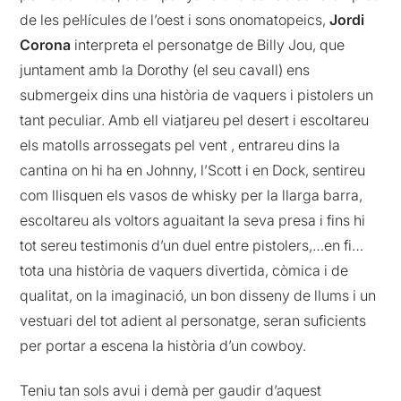
de les pel·lícules de l’oest i sons onomatopeics,
Jordi
Corona
interpreta el personatge de Billy Jou, que
juntament amb la Dorothy (el seu cavall) ens
submergeix dins una història de vaquers i pistolers un
tant peculiar. Amb ell viatjareu pel desert i escoltareu
els matolls arrossegats pel vent , entrareu dins la
cantina on hi ha en Johnny, l’Scott i en Dock, sentireu
com llisquen els vasos de whisky per la llarga barra,
escoltareu als voltors aguaitant la seva presa i fins hi
tot sereu testimonis d’un duel entre pistolers,…en fi…
tota una història de vaquers divertida, còmica i de
qualitat, on la imaginació, un bon disseny de llums i un
vestuari del tot adient al personatge, seran suficients
per portar a escena la història d’un cowboy.
Teniu tan sols avui i demà per gaudir d’aquest