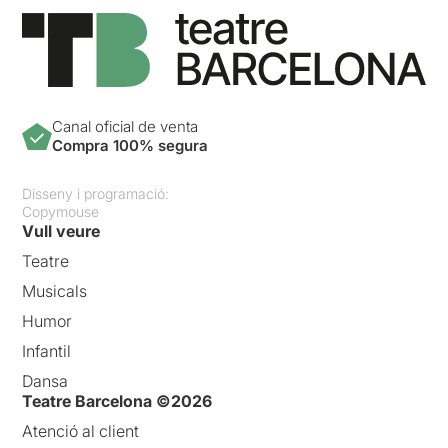
Canal oficial de venta
Compra 100% segura
Disseny i programació:
Copymouse
Vull veure
Teatre
Musicals
Humor
Infantil
Dansa
Teatre Barcelona ©2026
Atenció al client