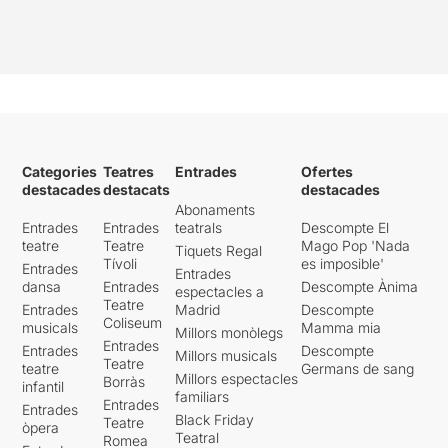
Categories
Teatres
Entrades
Ofertes
destacades
destacats
destacades
Abonaments
Entrades
Entrades
teatrals
Descompte El
teatre
Teatre
Mago Pop 'Nada
Tiquets Regal
Tívoli
es imposible'
Entrades
Entrades
dansa
Entrades
Descompte Ànima
espectacles a
Teatre
Entrades
Madrid
Descompte
Coliseum
musicals
Mamma mia
Millors monòlegs
Entrades
Entrades
Descompte
Millors musicals
Teatre
teatre
Germans de sang
Millors espectacles
Borràs
infantil
familiars
Entrades
Entrades
Black Friday
Teatre
òpera
Teatral
Romea