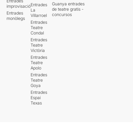
Entrades
Guanya entrades
Entrades
improvisació
de teatre gratis -
La
Entrades
concursos
Villarroel
monòlegs
Entrades
Teatre
Condal
Entrades
Teatre
Victòria
Entrades
Teatre
Apolo
Entrades
Teatre
Goya
Entrades
Espai
Texas