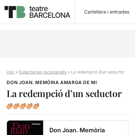
Cartellera i entrades
Inici
»
Espectacles recomanats
»
La redempció d’un seductor
DON JOAN. MEMÒRIA AMARGA DE MI
La redempció d’un seductor
Don Joan. Memòria