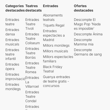
Categories
Teatres
Entrades
Ofertes
destacades
destacats
destacades
Abonaments
Entrades
Entrades
teatrals
Descompte El
teatre
Teatre
Mago Pop 'Nada
Tiquets Regal
Tívoli
es imposible'
Entrades
Entrades
dansa
Entrades
Descompte Ànima
espectacles a
Teatre
Entrades
Madrid
Descompte
Coliseum
musicals
Mamma mia
Millors monòlegs
Entrades
Entrades
Descompte
Millors musicals
Teatre
teatre
Germans de sang
Millors espectacles
Borràs
infantil
familiars
Entrades
Entrades
Black Friday
Teatre
òpera
Teatral
Romea
Entrades
Guanya entrades
Entrades
improvisació
de teatre gratis -
La
Entrades
concursos
Villarroel
monòlegs
Entrades
Teatre
Condal
Entrades