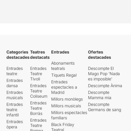
Categories
Teatres
Entrades
Ofertes
destacades
destacats
destacades
Abonaments
Entrades
Entrades
teatrals
Descompte El
teatre
Teatre
Mago Pop 'Nada
Tiquets Regal
Tívoli
es imposible'
Entrades
Entrades
dansa
Entrades
Descompte Ànima
espectacles a
Teatre
Entrades
Madrid
Descompte
Coliseum
musicals
Mamma mia
Millors monòlegs
Entrades
Entrades
Descompte
Millors musicals
Teatre
teatre
Germans de sang
Millors espectacles
Borràs
infantil
familiars
Entrades
Entrades
Black Friday
Teatre
òpera
Teatral
Romea