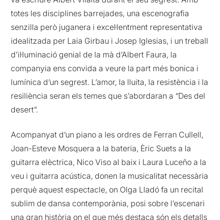
totes les disciplines barrejades, una escenografia
senzilla però juganera i excel·lentment representativa
idealitzada per Laia Girbau i Josep Iglesias, i un treball
d’il·luminació genial de la mà d’Albert Faura, la
companyia ens convida a veure la part més bonica i
lumínica d’un segrest. L’amor, la lluita, la resistència i la
resiliència seran els temes que s’abordaran a “Des del
desert”.
Acompanyat d’un piano a les ordres de Ferran Cullell,
Joan-Esteve Mosquera a la bateria, Èric Suets a la
guitarra elèctrica, Nico Viso al baix i Laura Luceño a la
veu i guitarra acústica, donen la musicalitat necessària
perquè aquest espectacle, on Olga Lladó fa un recital
sublim de dansa contemporània, posi sobre l’escenari
una gran història on el que més destaca són els detalls