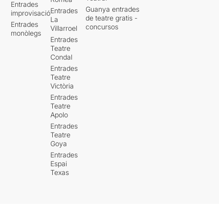
Entrades
Guanya entrades
Entrades
improvisació
de teatre gratis -
La
Entrades
concursos
Villarroel
monòlegs
Entrades
Teatre
Condal
Entrades
Teatre
Victòria
Entrades
Teatre
Apolo
Entrades
Teatre
Goya
Entrades
Espai
Texas