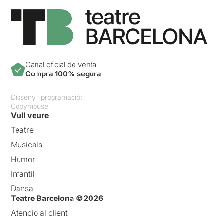
Canal oficial de venta
Compra 100% segura
Disseny i programació:
Copymouse
Vull veure
Teatre
Musicals
Humor
Infantil
Dansa
Teatre Barcelona ©2026
Atenció al client