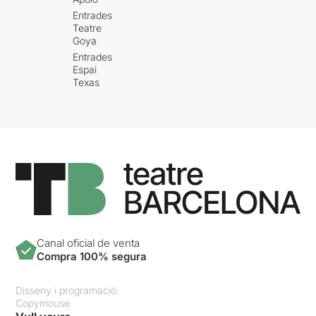
Entrades
Teatre
Goya
Entrades
Espai
Texas
Canal oficial de venta
Compra 100% segura
Disseny i programació:
Copymouse