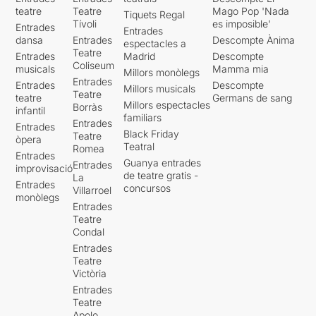
teatre
Teatre
Mago Pop 'Nada
Tiquets Regal
Tívoli
es imposible'
Entrades
Entrades
dansa
Entrades
Descompte Ànima
espectacles a
Teatre
Entrades
Madrid
Descompte
Coliseum
musicals
Mamma mia
Millors monòlegs
Entrades
Entrades
Descompte
Millors musicals
Teatre
teatre
Germans de sang
Millors espectacles
Borràs
infantil
familiars
Entrades
Entrades
Black Friday
Teatre
òpera
Teatral
Romea
Entrades
Guanya entrades
Entrades
improvisació
de teatre gratis -
La
Entrades
concursos
Villarroel
monòlegs
Entrades
Teatre
Condal
Entrades
Teatre
Victòria
Entrades
Teatre
Apolo