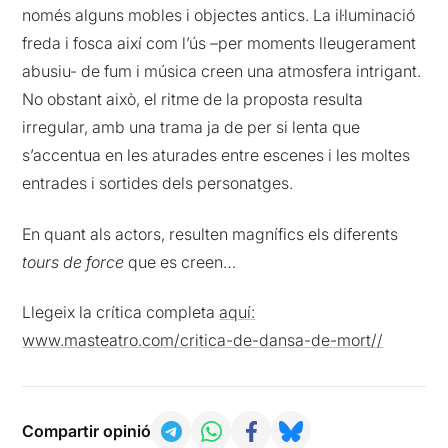
només alguns mobles i objectes antics. La il·luminació
freda i fosca així com l’ús –per moments lleugerament
abusiu- de fum i música creen una atmosfera intrigant.
No obstant això, el ritme de la proposta resulta
irregular, amb una trama ja de per si lenta que
s’accentua en les aturades entre escenes i les moltes
entrades i sortides dels personatges.
En quant als actors, resulten magnífics els diferents
tours de force
que es creen…
Llegeix la crítica completa
aquí:
www.masteatro.com/critica-de-dansa-de-mort//
Compartir opinió