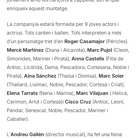
enriqueix aquest muntatge.
La companyia estarà formada per 9 joves actors i
actrius. Tots canten i ballen. Tots interpreten a més
d’un personatge tret d’en
Roger Casamajor
(Péricles).
Mercè Martínez
(Diana i Alcavota),
Marc Pujol
(Cleon,
Simonides, Mariner i Pirata),
Anna Castells
(Filla de
Antíoc, Licórida, Dama, Pescadora, Cortesana, Noble i
Pirata),
Aina Sánchez
(Thaïsa i Dionisa),
Marc Soler
(Thaliard, Lisímac, Noble, Pescador, Cortesà i Criat),
Elena Tarrats
(Nena i Marina),
Marc Vilajuan
( Helicá,
Cerimon, Arlot i Cortesà)i
Cisco Cruz
(Antíoc, Leoní,
Pándar, Senescal, Noble, Pescador, Mariner i
Caballer).
L’
Andreu Gallén
(director musical), ha fet una feina