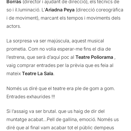
Borràs
(director i ajudant de direcció), els tècnics de
so i il.luminació. L’
Ariadna Peya
(direcció coreogràfica
i de moviment), marcant els tempos i moviments dels
actors.
La sorpresa va ser majúscula, aquest musical
prometia. Com no volia esperar-me fins el dia de
l’estrena, que serà d’aquí poc al
Teatre Poliorama
,
vaig comprar entrades per la prèvia que es feia al
mateix
Teatre La Sala
.
Només us diré que el teatre era ple de gom a gom.
Entrades exhaurides !!!
Si l’assaig va ser brutal. que us haig de dir del
muntatge acabat…Pell de gallina, emoció. Només us
diré que al final vam acabar tot el públic dempeus