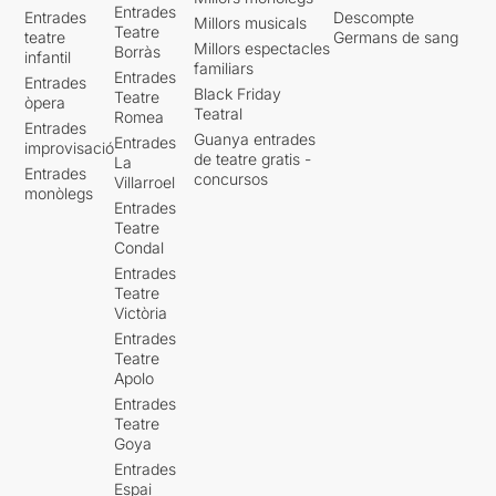
Entrades
Entrades
Descompte
Millors musicals
Teatre
teatre
Germans de sang
Millors espectacles
Borràs
infantil
familiars
Entrades
Entrades
Black Friday
Teatre
òpera
Teatral
Romea
Entrades
Guanya entrades
Entrades
improvisació
de teatre gratis -
La
Entrades
concursos
Villarroel
monòlegs
Entrades
Teatre
Condal
Entrades
Teatre
Victòria
Entrades
Teatre
Apolo
Entrades
Teatre
Goya
Entrades
Espai