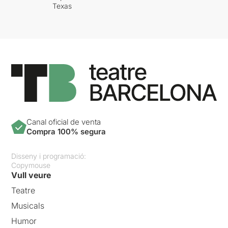
Texas
Canal oficial de venta
Compra 100% segura
Disseny i programació:
Copymouse
Vull veure
Teatre
Musicals
Humor