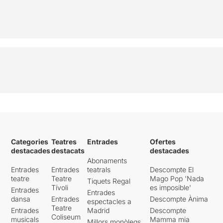
Categories
Teatres
Entrades
Ofertes
destacades
destacats
destacades
Abonaments
Entrades
Entrades
teatrals
Descompte El
teatre
Teatre
Mago Pop 'Nada
Tiquets Regal
Tívoli
es imposible'
Entrades
Entrades
dansa
Entrades
Descompte Ànima
espectacles a
Teatre
Entrades
Madrid
Descompte
Coliseum
musicals
Mamma mia
Millors monòlegs