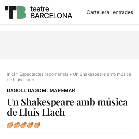
Cartellera i entrades
Inici
»
Espectacles recomanats
»
Un Shakespeare amb música
de Lluís Llach
DAGOLL DAGOM: MAREMAR
Un Shakespeare amb música
de Lluís Llach