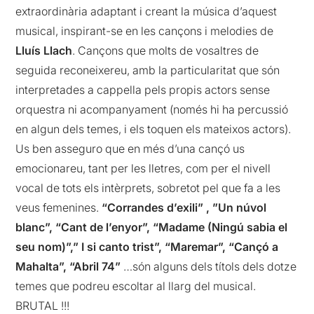
extraordinària adaptant i creant la música d’aquest
musical, inspirant-se en les cançons i melodies de
Lluís Llach
. Cançons que molts de vosaltres de
seguida reconeixereu, amb la particularitat que són
interpretades a cappella pels propis actors sense
orquestra ni acompanyament (només hi ha percussió
en algun dels temes, i els toquen els mateixos actors).
Us ben asseguro que en més d’una cançó us
emocionareu, tant per les lletres, com per el nivell
vocal de tots els intèrprets, sobretot pel que fa a les
veus femenines.
“Corrandes d’exili” , ”Un núvol
blanc”, “Cant de l’enyor”, “Madame (Ningú sabia el
seu nom)”,” I si canto trist”, “Maremar”, “Cançó a
Mahalta”, “Abril 74”
…són alguns dels títols dels dotze
temes que podreu escoltar al llarg del musical.
BRUTAL !!!