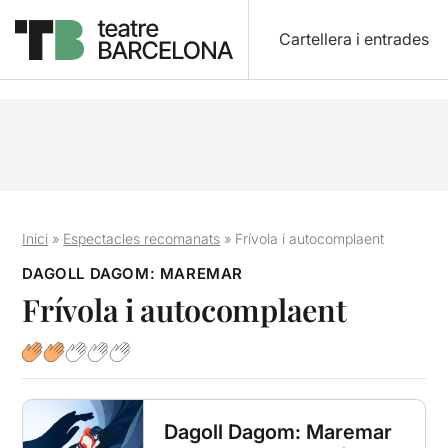
Cartellera i entrades
Inici
»
Espectacles recomanats
»
Frívola i autocomplaent
DAGOLL DAGOM: MAREMAR
Frívola i autocomplaent
Dagoll Dagom: Maremar