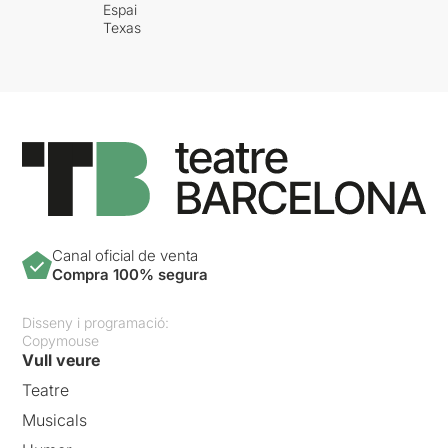
Espai
Texas
Canal oficial de venta
Compra 100% segura
Disseny i programació:
Copymouse
Vull veure
Teatre
Musicals