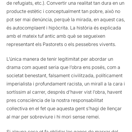
de refugiats, etc.). Convertir una realitat tan dura en un
producte estètic i conceptualment tan pobre, això no
pot ser mai denúncia, perquè la mirada, en aquest cas,
és autocomplaent i hipòcrita. La història és explicada
amb el mateix tuf antic amb què se segueixen
representant els Pastorets o els pessebres vivents.
L’única manera de tenir legitimitat per abordar un
drama com aquest seria que l’obra ens posés, com a
societat benestant, falsament civilitzada, políticament
imperialista i profundament racista, un mirall a la cara i
sortíssim al carrer, després d’haver vist l’obra, havent
pres consciència de la nostra responsabilitat
col·lectiva en el fet que aquesta gent s’hagi de llençar
al mar per sobreviure i hi mori sense remei.
Si alguna cosa et fa oblidar les ganes de marxar del