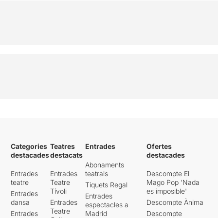
Categories
Teatres
Entrades
Ofertes
destacades
destacats
destacades
Abonaments
Entrades
Entrades
teatrals
Descompte El
teatre
Teatre
Mago Pop 'Nada
Tiquets Regal
Tívoli
es imposible'
Entrades
Entrades
dansa
Entrades
Descompte Ànima
espectacles a
Teatre
Entrades
Madrid
Descompte