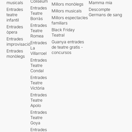
Coliseum
musicals
Mamma mia
Millors monòlegs
Entrades
Entrades
Descompte
Millors musicals
Teatre
teatre
Germans de sang
Millors espectacles
Borràs
infantil
familiars
Entrades
Entrades
Black Friday
Teatre
òpera
Teatral
Romea
Entrades
Guanya entrades
Entrades
improvisació
de teatre gratis -
La
Entrades
concursos
Villarroel
monòlegs
Entrades
Teatre
Condal
Entrades
Teatre
Victòria
Entrades
Teatre
Apolo
Entrades
Teatre
Goya
Entrades