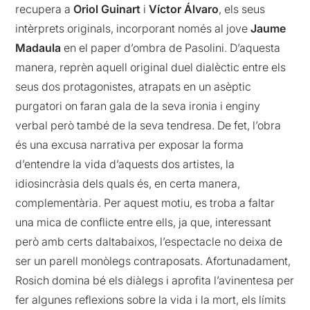
recupera a
Oriol Guinart
i
Víctor Álvaro
, els seus
intèrprets originals, incorporant només al jove
Jaume
Madaula
en el paper d’ombra de Pasolini. D’aquesta
manera, reprèn aquell original duel dialèctic entre els
seus dos protagonistes, atrapats en un asèptic
purgatori on faran gala de la seva ironia i enginy
verbal però també de la seva tendresa. De fet, l’obra
és una excusa narrativa per exposar la forma
d’entendre la vida d’aquests dos artistes, la
idiosincràsia dels quals és, en certa manera,
complementària. Per aquest motiu, es troba a faltar
una mica de conflicte entre ells, ja que, interessant
però amb certs daltabaixos, l’espectacle no deixa de
ser un parell monòlegs contraposats. Afortunadament,
Rosich domina bé els diàlegs i aprofita l’avinentesa per
fer algunes reflexions sobre la vida i la mort, els límits