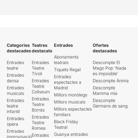
Categories
Teatres
Entrades
Ofertes
destacades
destacats
destacades
Abonaments
Entrades
Entrades
teatrals
Descompte El
teatre
Teatre
Mago Pop 'Nada
Tiquets Regal
Tívoli
es imposible'
Entrades
Entrades
dansa
Entrades
Descompte Ànima
espectacles a
Teatre
Entrades
Madrid
Descompte
Coliseum
musicals
Mamma mia
Millors monòlegs
Entrades
Entrades
Descompte
Millors musicals
Teatre
teatre
Germans de sang
Millors espectacles
Borràs
infantil
familiars
Entrades
Entrades
Black Friday
Teatre
òpera
Teatral
Romea
Entrades
Guanya entrades
Entrades
improvisació