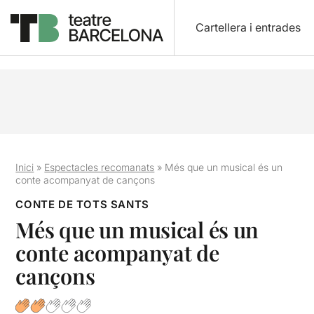
Cartellera i entrades
Inici
»
Espectacles recomanats
»
Més que un musical és un
conte acompanyat de cançons
CONTE DE TOTS SANTS
Més que un musical és un
conte acompanyat de
cançons