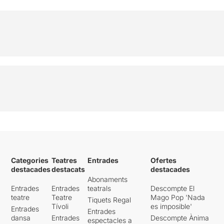
Categories
Teatres
Entrades
Ofertes
destacades
destacats
destacades
Abonaments
Entrades
Entrades
teatrals
Descompte El
teatre
Teatre
Mago Pop 'Nada
Tiquets Regal
Tívoli
es imposible'
Entrades
Entrades
dansa
Entrades
Descompte Ànima
espectacles a