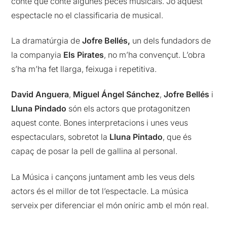
conte que conté algunes peces musicals. Jo aquest
espectacle no el classificaria de musical.
La dramatúrgia de
Jofre Bellés,
un dels fundadors de
la companyia
Els Pirates
, no m’ha convençut. L’obra
s’ha m’ha fet llarga, feixuga i repetitiva.
David Anguera
,
Miguel Ángel Sánchez
,
Jofre Bellés
i
Lluna Pindado
són els actors que protagonitzen
aquest conte. Bones interpretacions i unes veus
espectaculars, sobretot la
Lluna Pintado
, que és
capaç de posar la pell de gallina al personal.
La Música i cançons juntament amb les veus dels
actors és el millor de tot l’espectacle. La música
serveix per diferenciar el món oníric amb el món real.