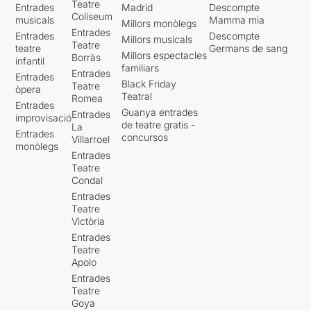
Teatre
Entrades
Madrid
Descompte
Coliseum
musicals
Mamma mia
Millors monòlegs
Entrades
Entrades
Descompte
Millors musicals
Teatre
teatre
Germans de sang
Millors espectacles
Borràs
infantil
familiars
Entrades
Entrades
Black Friday
Teatre
òpera
Teatral
Romea
Entrades
Guanya entrades
Entrades
improvisació
de teatre gratis -
La
Entrades
concursos
Villarroel
monòlegs
Entrades
Teatre
Condal
Entrades
Teatre
Victòria
Entrades
Teatre
Apolo
Entrades
Teatre
Goya