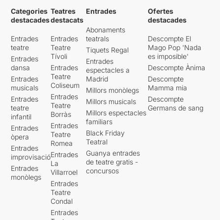
Categories
Teatres
Entrades
Ofertes
destacades
destacats
destacades
Abonaments
Entrades
Entrades
teatrals
Descompte El
teatre
Teatre
Mago Pop 'Nada
Tiquets Regal
Tívoli
es imposible'
Entrades
Entrades
dansa
Entrades
Descompte Ànima
espectacles a
Teatre
Entrades
Madrid
Descompte
Coliseum
musicals
Mamma mia
Millors monòlegs
Entrades
Entrades
Descompte
Millors musicals
Teatre
teatre
Germans de sang
Millors espectacles
Borràs
infantil
familiars
Entrades
Entrades
Black Friday
Teatre
òpera
Teatral
Romea
Entrades
Guanya entrades
Entrades
improvisació
de teatre gratis -
La
Entrades
concursos
Villarroel
monòlegs
Entrades
Teatre
Condal
Entrades