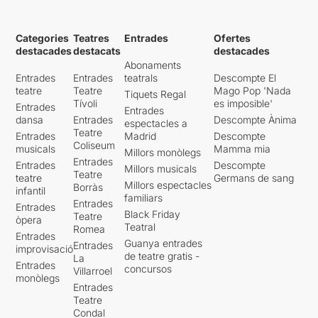
Categories
Teatres
Entrades
Ofertes
destacades
destacats
destacades
Abonaments
Entrades
Entrades
teatrals
Descompte El
teatre
Teatre
Mago Pop 'Nada
Tiquets Regal
Tívoli
es imposible'
Entrades
Entrades
dansa
Entrades
Descompte Ànima
espectacles a
Teatre
Entrades
Madrid
Descompte
Coliseum
musicals
Mamma mia
Millors monòlegs
Entrades
Entrades
Descompte
Millors musicals
Teatre
teatre
Germans de sang
Millors espectacles
Borràs
infantil
familiars
Entrades
Entrades
Black Friday
Teatre
òpera
Teatral
Romea
Entrades
Guanya entrades
Entrades
improvisació
de teatre gratis -
La
Entrades
concursos
Villarroel
monòlegs
Entrades
Teatre
Condal