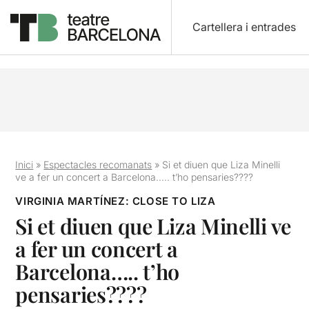
Cartellera i entrades
Inici
»
Espectacles recomanats
»
Si et diuen que Liza Minelli
ve a fer un concert a Barcelona….. t’ho pensaries????
VIRGINIA MARTÍNEZ: CLOSE TO LIZA
Si et diuen que Liza Minelli ve
a fer un concert a
Barcelona….. t’ho
pensaries????