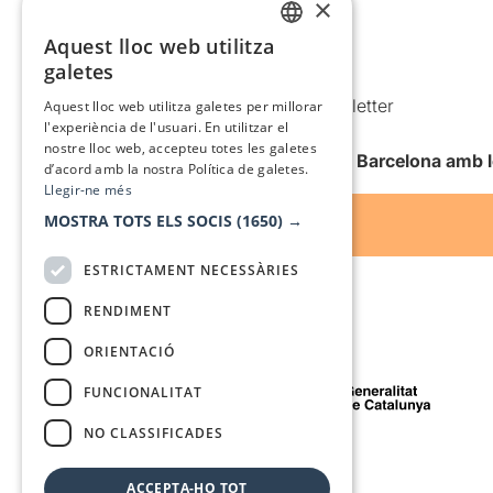
×
Política de privacitat
Política de cookies
Aquest lloc web utilitza
CATALAN
galetes
Condicions d’ús
SPANISH
Comunicacions comercials i Newsletter
Aquest lloc web utilitza galetes per millorar
l'experiència de l'usuari. En utilitzar el
Anuncia’t
nostre lloc web, accepteu totes les galetes
Vull rebre la newsletter de Teatre Barcelona amb 
d’acord amb la nostra Política de galetes.
Llegir-ne més
MOSTRA TOTS ELS SOCIS
(1650) →
ESTRICTAMENT NECESSÀRIES
RENDIMENT
ORIENTACIÓ
Amb el suport de
FUNCIONALITAT
NO CLASSIFICADES
Mitjà de comunicació associat a
ACCEPTA-HO TOT