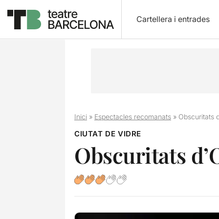
Cartellera i entrades
Inici
»
Espectacles recomanats
»
Obscuritats 
CIUTAT DE VIDRE
Obscuritats d