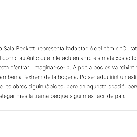
Sala Beckett, representa l’adaptació del còmic “Ciutat 
 còmic autèntic que interactuen amb els mateixos actor
, costa d’entrar i imaginar-se-la. A poc a poc es va teixint 
arriben a l’extrem de la bogeria. Potser adquirint un esti
e les obres siguin ràpides, però en aquesta ocasió, p
tegar més la trama perquè sigui més fàcil de pair.