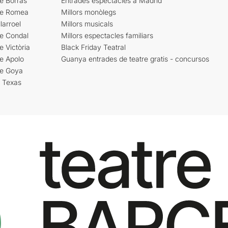
e Borràs
Entrades espectacles a Madrid
re Romea
Millors monòlegs
larroel
Millors musicals
re Condal
Millors espectacles familiars
e Victòria
Black Friday Teatral
e Apolo
Guanya entrades de teatre gratis - concursos
re Goya
i Texas