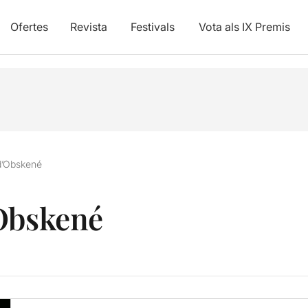
Ofertes
Revista
Festivals
Vota als IX Premis
d’Obskené
’Obskené