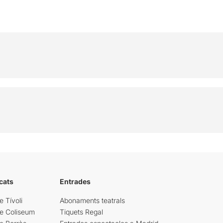
cats
Entrades
e Tívoli
Abonaments teatrals
re Coliseum
Tiquets Regal