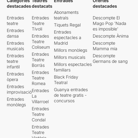
Categories
Teatres
Entrades
Ofertes
destacades
destacats
destacades
Abonaments
Entrades
Entrades
teatrals
Descompte El
teatre
Teatre
Mago Pop 'Nada
Tiquets Regal
Tívoli
es imposible'
Entrades
Entrades
dansa
Entrades
Descompte Ànima
espectacles a
Teatre
Entrades
Madrid
Descompte
Coliseum
musicals
Mamma mia
Millors monòlegs
Entrades
Entrades
Descompte
Millors musicals
Teatre
teatre
Germans de sang
Millors espectacles
Borràs
infantil
familiars
Entrades
Entrades
Black Friday
Teatre
òpera
Teatral
Romea
Entrades
Guanya entrades
Entrades
improvisació
de teatre gratis -
La
Entrades
concursos
Villarroel
monòlegs
Entrades
Teatre
Condal
Entrades
Teatre
Victòria