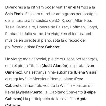
Divendres a la nit vam poder viatjar en el temps a la
Sala Fènix
. Ens vam retrobar amb grans personatges
de la literatura fantàstica de S.XIX, com Allan Poe,
Tesla, Baudelaire, Honoré de Balzac, Hoffman, Gogol,
Rimbaud i Julio Verne. Un viatge en el temps, amb
música en directe al piano, sota la direcció del
polifacètic artista
Pere Cabaret
.
Un viatge molt especial, ple de curiosos personatges,
com el pirata Titania (
Judit Alarcón
), el pirata (
Iván
Giménez
), una estranya nina-autòmata (
Elena Visus
),
el maquiavèl·lic Monsieur Ídem al piano (
Pere
Cabaret
), la increïble veu de la Winnie Houston del
Raval (
Ayleda Puerto
), el Capitano Spavento (
Felipe
Cabezas
) i la participació de la seva filla
Àgata
Cabezas.