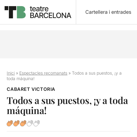
Cartellera i entrades
Inici
»
Espectacles recomanats
»
Todos a sus puestos, ¡y a
toda máquina!
CABARET VICTORIA
Todos a sus puestos, ¡y a toda
máquina!