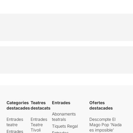
Categories
Teatres
Entrades
Ofertes
destacades
destacats
destacades
Abonaments
Entrades
Entrades
teatrals
Descompte El
teatre
Teatre
Mago Pop 'Nada
Tiquets Regal
Tívoli
es imposible'
Entrades
Entrades