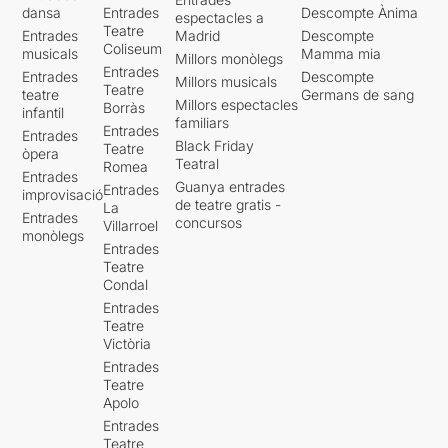
dansa
Entrades
Descompte Ànima
espectacles a
Teatre
Entrades
Madrid
Descompte
Coliseum
musicals
Mamma mia
Millors monòlegs
Entrades
Entrades
Descompte
Millors musicals
Teatre
teatre
Germans de sang
Millors espectacles
Borràs
infantil
familiars
Entrades
Entrades
Black Friday
Teatre
òpera
Teatral
Romea
Entrades
Guanya entrades
Entrades
improvisació
de teatre gratis -
La
Entrades
concursos
Villarroel
monòlegs
Entrades
Teatre
Condal
Entrades
Teatre
Victòria
Entrades
Teatre
Apolo
Entrades
Teatre