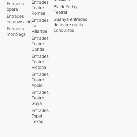
Entrades
Entrades
Black Friday
Teatre
òpera
Teatral
Romea
Entrades
Guanya entrades
Entrades
improvisació
de teatre gratis -
La
Entrades
concursos
Villarroel
monòlegs
Entrades
Teatre
Condal
Entrades
Teatre
Victòria
Entrades
Teatre
Apolo
Entrades
Teatre
Goya
Entrades
Espai
Texas