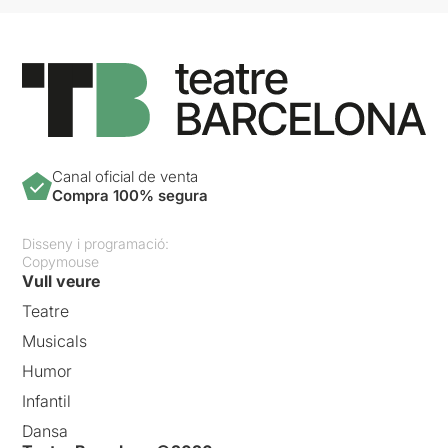
Canal oficial de venta
Compra 100% segura
Disseny i programació:
Copymouse
Vull veure
Teatre
Musicals
Humor
Infantil
Dansa