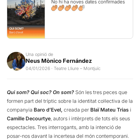
No hi ha noves dates confirmades
Una opinió de
Neus Mònico Fernández
04/01/2026 · Teatre Lliure – Montjuïc
Qui som? Qui soc? On som?
Són les tres peces que
formen part del tríptic sobre la identitat col·lectiva de la
companyia
Baro d’Evel,
creada per
Blaï Mateu Trias
i
Camille Decourtye
, autors i intèrprets de tots els seus
espectacles. Tres interrogants, amb la intenció de
posar-nos davant la incertesa del món contemporani.