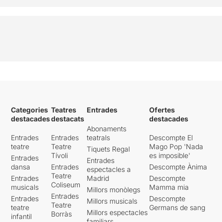
Categories
Teatres
Entrades
Ofertes
destacades
destacats
destacades
Abonaments
Entrades
Entrades
teatrals
Descompte El
teatre
Teatre
Mago Pop 'Nada
Tiquets Regal
Tívoli
es imposible'
Entrades
Entrades
dansa
Entrades
Descompte Ànima
espectacles a
Teatre
Entrades
Madrid
Descompte
Coliseum
musicals
Mamma mia
Millors monòlegs
Entrades
Entrades
Descompte
Millors musicals
Teatre
teatre
Germans de sang
Millors espectacles
Borràs
infantil
familiars