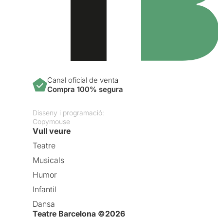
Canal oficial de venta
Compra 100% segura
Disseny i programació:
Copymouse
Vull veure
Teatre
Musicals
Humor
Infantil
Dansa
Teatre Barcelona ©2026