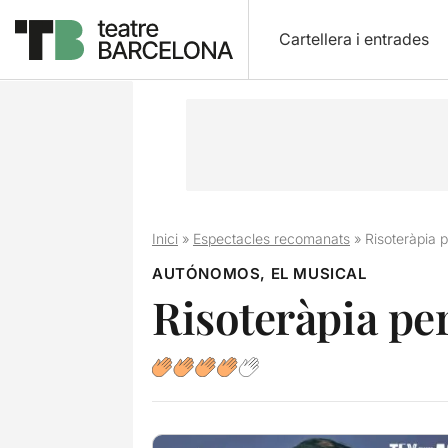
Cartellera i entrades
Inici
»
Espectacles recomanats
»
Risoteràpia 
AUTÓNOMOS, EL MUSICAL
Risoteràpia pe