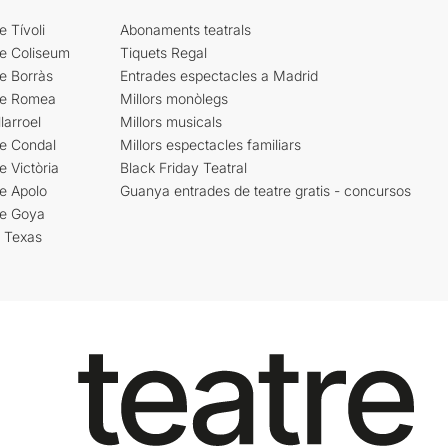
e Tívoli
Abonaments teatrals
re Coliseum
Tiquets Regal
e Borràs
Entrades espectacles a Madrid
re Romea
Millors monòlegs
larroel
Millors musicals
re Condal
Millors espectacles familiars
e Victòria
Black Friday Teatral
e Apolo
Guanya entrades de teatre gratis - concursos
re Goya
i Texas