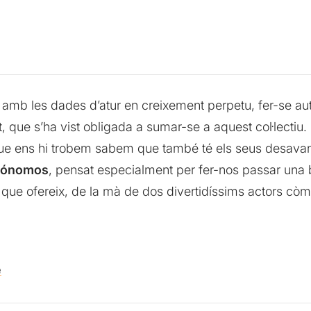
 amb les dades d’atur en creixement perpetu, fer-se au
que s’ha vist obligada a sumar-se a aquest col·lectiu.
que ens hi trobem sabem que també té els seus desavant
tónomos
, pensat especialment per fer-nos passar una
que ofereix, de la mà de dos divertidíssims actors còmic
e