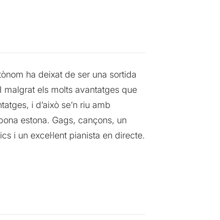
tònom ha deixat de ser una sortida
 I malgrat els molts avantatges que
atges, i d’això se’n riu amb
 bona estona. Gags, cançons, un
s i un excel·lent pianista en directe.