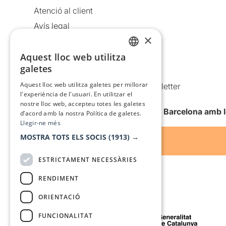
Atenció al client
Avís legal
×
Política de privacitat
Política de cookies
Aquest lloc web utilitza
CATALAN
galetes
Condicions d’ús
SPANISH
Aquest lloc web utilitza galetes per millorar
Comunicacions comercials i Newsletter
l'experiència de l'usuari. En utilitzar el
Anuncia’t
nostre lloc web, accepteu totes les galetes
Vull rebre la newsletter de Teatre Barcelona amb 
d’acord amb la nostra Política de galetes.
Llegir-ne més
MOSTRA TOTS ELS SOCIS
(1913) →
ESTRICTAMENT NECESSÀRIES
RENDIMENT
ORIENTACIÓ
Amb el suport de
FUNCIONALITAT