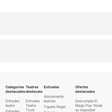
Categories
Teatres
Entrades
Ofertes
destacades
destacats
destacades
Abonaments
Entrades
Entrades
teatrals
Descompte El
teatre
Teatre
Mago Pop 'Nada
Tiquets Regal
Tívoli
es imposible'
Entrades