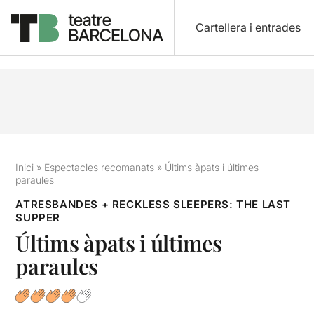
Cartellera i entrades
Inici
»
Espectacles recomanats
»
Últims àpats i últimes
paraules
ATRESBANDES + RECKLESS SLEEPERS: THE LAST
SUPPER
Últims àpats i últimes
paraules