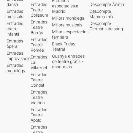
Entrades
dansa
Entrades
Descompte Ànima
espectacles a
Teatre
Entrades
Madrid
Descompte
Coliseum
musicals
Mamma mia
Millors monòlegs
Entrades
Entrades
Descompte
Millors musicals
Teatre
teatre
Germans de sang
Millors espectacles
Borràs
infantil
familiars
Entrades
Entrades
Black Friday
Teatre
òpera
Teatral
Romea
Entrades
Guanya entrades
Entrades
improvisació
de teatre gratis -
La
Entrades
concursos
Villarroel
monòlegs
Entrades
Teatre
Condal
Entrades
Teatre
Victòria
Entrades
Teatre
Apolo
Entrades
Teatre