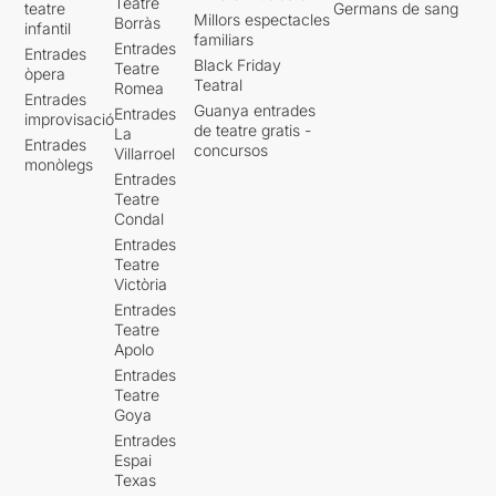
Teatre
teatre
Germans de sang
Millors espectacles
Borràs
infantil
familiars
Entrades
Entrades
Black Friday
Teatre
òpera
Teatral
Romea
Entrades
Guanya entrades
Entrades
improvisació
de teatre gratis -
La
Entrades
concursos
Villarroel
monòlegs
Entrades
Teatre
Condal
Entrades
Teatre
Victòria
Entrades
Teatre
Apolo
Entrades
Teatre
Goya
Entrades
Espai
Texas