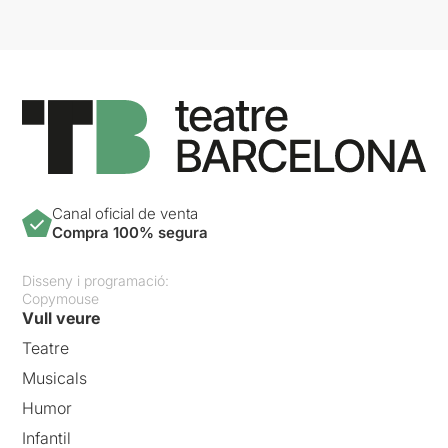
Canal oficial de venta
Compra 100% segura
Disseny i programació:
Copymouse
Vull veure
Teatre
Musicals
Humor
Infantil