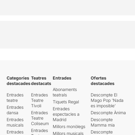
Categories
Teatres
Entrades
Ofertes
destacades
destacats
destacades
Abonaments
Entrades
Entrades
teatrals
Descompte El
teatre
Teatre
Mago Pop 'Nada
Tiquets Regal
Tívoli
es imposible'
Entrades
Entrades
dansa
Entrades
Descompte Ànima
espectacles a
Teatre
Entrades
Madrid
Descompte
Coliseum
musicals
Mamma mia
Millors monòlegs
Entrades
Entrades
Descompte
Millors musicals