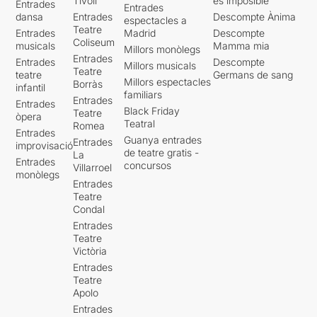
Tívoli
es imposible'
Entrades
Entrades
dansa
Entrades
Descompte Ànima
espectacles a
Teatre
Entrades
Madrid
Descompte
Coliseum
musicals
Mamma mia
Millors monòlegs
Entrades
Entrades
Descompte
Millors musicals
Teatre
teatre
Germans de sang
Millors espectacles
Borràs
infantil
familiars
Entrades
Entrades
Black Friday
Teatre
òpera
Teatral
Romea
Entrades
Guanya entrades
Entrades
improvisació
de teatre gratis -
La
Entrades
concursos
Villarroel
monòlegs
Entrades
Teatre
Condal
Entrades
Teatre
Victòria
Entrades
Teatre
Apolo
Entrades