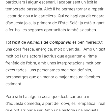
particulars i algun escenari, i acabar sent un èxit la
temporada passada. Això li ha permès tornar a repetir
i estar de nou a la cartellera. Qui no hagi gaudit encara
d’aquesta joia, la primera de l’Estel Solé; ja està trigant
a fer-ho, les segones oportunitats també s’acaben.
Tot l’èxit de
Animals de Companyia
és ben merescut:
una obra fresca, enèrgica, molt divertida… Amb un text
molt bo i uns actors i actrius que aguanten el ritme
frenètic de l’obra, amb unes interpretacions molt ben
executades i uns personatges molt ben definits,
personatges que en menor o major mesura t’acabes
estimant.
Però si hi ha alguna cosa que destacar per a mi
d’aquesta comèdia, a part de l’obvi; és l’empàtica i real
que pot arribar a ser. Amb una història una miqueta