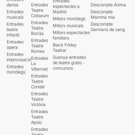
Entrades
dansa
Entrades
Descompte Ànima
espectacles a
Teatre
Entrades
Madrid
Descompte
Coliseum
musicals
Mamma mia
Millors monòlegs
Entrades
Entrades
Descompte
Millors musicals
Teatre
teatre
Germans de sang
Millors espectacles
Borràs
infantil
familiars
Entrades
Entrades
Black Friday
Teatre
òpera
Teatral
Romea
Entrades
Guanya entrades
Entrades
improvisació
de teatre gratis -
La
Entrades
concursos
Villarroel
monòlegs
Entrades
Teatre
Condal
Entrades
Teatre
Victòria
Entrades
Teatre
Apolo
Entrades
Teatre