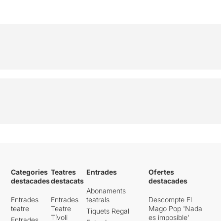
Categories
Teatres
Entrades
Ofertes
destacades
destacats
destacades
Abonaments
Entrades
Entrades
teatrals
Descompte El
teatre
Teatre
Mago Pop 'Nada
Tiquets Regal
Tívoli
es imposible'
Entrades