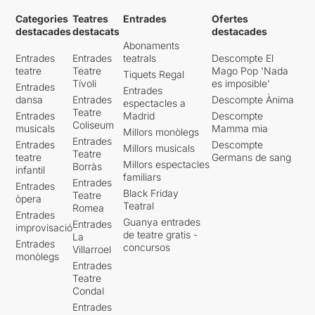
Categories
Teatres
Entrades
Ofertes
destacades
destacats
destacades
Abonaments
Entrades
Entrades
teatrals
Descompte El
teatre
Teatre
Mago Pop 'Nada
Tiquets Regal
Tívoli
es imposible'
Entrades
Entrades
dansa
Entrades
Descompte Ànima
espectacles a
Teatre
Entrades
Madrid
Descompte
Coliseum
musicals
Mamma mia
Millors monòlegs
Entrades
Entrades
Descompte
Millors musicals
Teatre
teatre
Germans de sang
Millors espectacles
Borràs
infantil
familiars
Entrades
Entrades
Black Friday
Teatre
òpera
Teatral
Romea
Entrades
Guanya entrades
Entrades
improvisació
de teatre gratis -
La
Entrades
concursos
Villarroel
monòlegs
Entrades
Teatre
Condal
Entrades