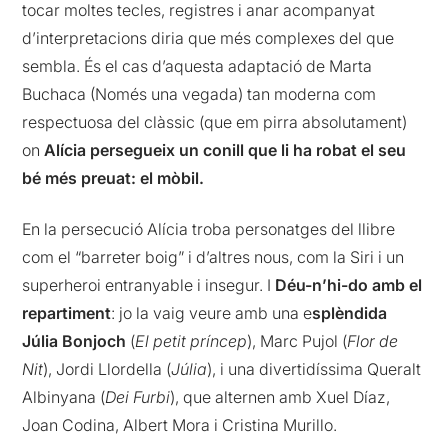
tocar moltes tecles, registres i anar acompanyat
d’interpretacions diria que més complexes del que
sembla. És el cas d’aquesta adaptació de Marta
Buchaca (Només una vegada) tan moderna com
respectuosa del clàssic (que em pirra absolutament)
on
Alícia persegueix un conill que li ha robat el seu
bé més preuat: el mòbil.
En la persecució Alícia troba personatges del llibre
com el “barreter boig” i d’altres nous, com la Siri i un
superheroi entranyable i insegur. I
Déu-n’hi-do amb el
repartiment
: jo la vaig veure amb una e
splèndida
Júlia Bonjoch
(
El petit príncep
), Marc Pujol (
Flor de
Nit
), Jordi Llordella (
Júlia
), i una divertidíssima Queralt
Albinyana (
Dei Furbi
), que alternen amb Xuel Díaz,
Joan Codina, Albert Mora i Cristina Murillo.