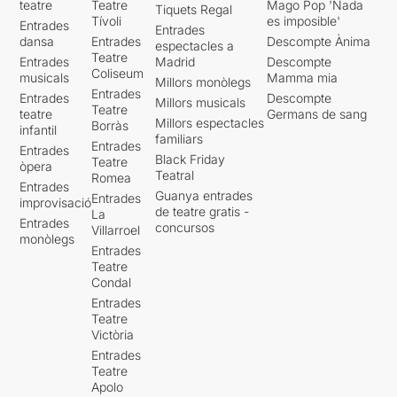
teatre
Teatre
Mago Pop 'Nada
Tiquets Regal
Tívoli
es imposible'
Entrades
Entrades
dansa
Entrades
Descompte Ànima
espectacles a
Teatre
Entrades
Madrid
Descompte
Coliseum
musicals
Mamma mia
Millors monòlegs
Entrades
Entrades
Descompte
Millors musicals
Teatre
teatre
Germans de sang
Millors espectacles
Borràs
infantil
familiars
Entrades
Entrades
Black Friday
Teatre
òpera
Teatral
Romea
Entrades
Guanya entrades
Entrades
improvisació
de teatre gratis -
La
Entrades
concursos
Villarroel
monòlegs
Entrades
Teatre
Condal
Entrades
Teatre
Victòria
Entrades
Teatre
Apolo