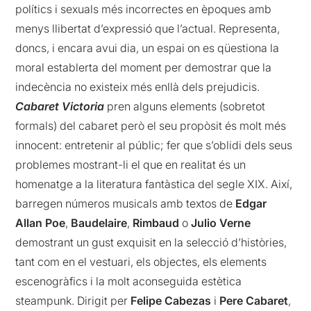
polítics i sexuals més incorrectes en èpoques amb
menys llibertat d’expressió que l’actual. Representa,
doncs, i encara avui dia, un espai on es qüestiona la
moral establerta del moment per demostrar que la
indecència no existeix més enllà dels prejudicis.
Cabaret Victoria
pren alguns elements (sobretot
formals) del cabaret però el seu propòsit és molt més
innocent: entretenir al públic; fer que s’oblidi dels seus
problemes mostrant-li el que en realitat és un
homenatge a la literatura fantàstica del segle XIX. Així,
barregen números musicals amb textos de
Edgar
Allan Poe
,
Baudelaire
,
Rimbaud
o
Julio Verne
demostrant un gust exquisit en la selecció d’històries,
tant com en el vestuari, els objectes, els elements
escenogràfics i la molt aconseguida estètica
steampunk. Dirigit per
Felipe Cabezas
i
Pere Cabaret
,