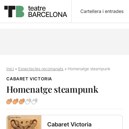
Cartellera i entrades
Inici
»
Espectacles recomanats
»
Homenatge steampunk
CABARET VICTORIA
Homenatge steampunk
Cabaret Victoria