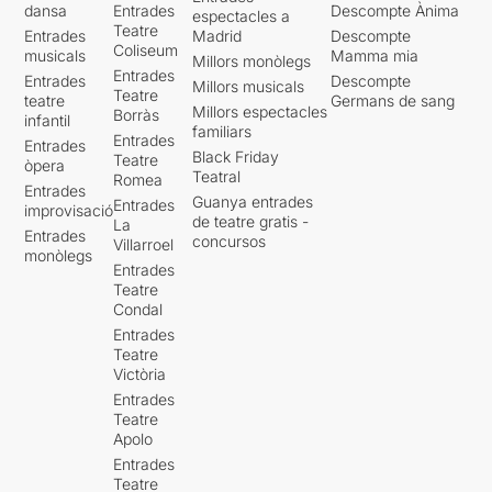
dansa
Entrades
Descompte Ànima
espectacles a
Teatre
Entrades
Madrid
Descompte
Coliseum
musicals
Mamma mia
Millors monòlegs
Entrades
Entrades
Descompte
Millors musicals
Teatre
teatre
Germans de sang
Millors espectacles
Borràs
infantil
familiars
Entrades
Entrades
Black Friday
Teatre
òpera
Teatral
Romea
Entrades
Guanya entrades
Entrades
improvisació
de teatre gratis -
La
Entrades
concursos
Villarroel
monòlegs
Entrades
Teatre
Condal
Entrades
Teatre
Victòria
Entrades
Teatre
Apolo
Entrades
Teatre