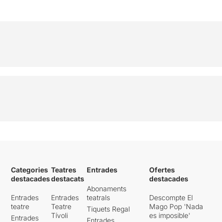
Categories
Teatres
Entrades
Ofertes
destacades
destacats
destacades
Abonaments
Entrades
Entrades
teatrals
Descompte El
teatre
Teatre
Mago Pop 'Nada
Tiquets Regal
Tívoli
es imposible'
Entrades
Entrades