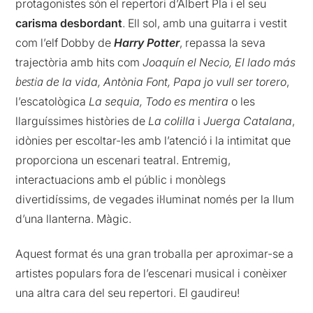
protagonistes són el repertori d’Albert Pla i el seu
carisma desbordant
. Ell sol, amb una guitarra i vestit
com l’elf
Dobby
de
Harry Potter
, repassa la seva
trajectòria amb hits com
Joaquín
el
Necio
, El
lado
más
bestia
de la vida, Antònia Font, Papa jo vull ser torero
,
l’escatològica
La
sequia
,
Todo
es
mentira
o les
llarguíssimes històries de
La
colilla
i
Juerga
Catalana
,
idònies per escoltar-les amb l’atenció i la intimitat que
proporciona un escenari teatral. Entremig,
interactuacions amb el públic i monòlegs
divertidíssims, de vegades il·luminat només per la llum
d’una llanterna. Màgic.
Aquest format és una gran troballa per aproximar-se a
artistes populars fora de l’escenari musical i conèixer
una altra cara del seu repertori. El gaudireu!