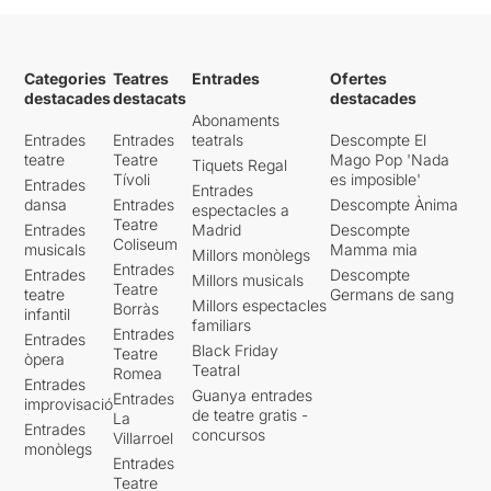
Categories
Teatres
Entrades
Ofertes
destacades
destacats
destacades
Abonaments
Entrades
Entrades
teatrals
Descompte El
teatre
Teatre
Mago Pop 'Nada
Tiquets Regal
Tívoli
es imposible'
Entrades
Entrades
dansa
Entrades
Descompte Ànima
espectacles a
Teatre
Entrades
Madrid
Descompte
Coliseum
musicals
Mamma mia
Millors monòlegs
Entrades
Entrades
Descompte
Millors musicals
Teatre
teatre
Germans de sang
Millors espectacles
Borràs
infantil
familiars
Entrades
Entrades
Black Friday
Teatre
òpera
Teatral
Romea
Entrades
Guanya entrades
Entrades
improvisació
de teatre gratis -
La
Entrades
concursos
Villarroel
monòlegs
Entrades
Teatre