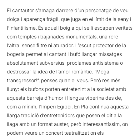
El cantautor s’amaga darrere d’un personatge de veu
dolça i aparença fràgil, que juga en el límit de la seny i
l’infantilisme. És aquell boig a qui se li escapen veritats
com temples i bajanades monumentals, una rere
l’altra, sense filtre ni aturador. L’escut protector de la
bogeria permet al cantant i bufó llançar missatges
absolutament subversius, proclames antisistema o
destrossar la idea de l’amor romàntic. “Mega
transgressor!”, penses quan el veus. Però res més
lluny: els bufons porten entretenint a la societat amb
aquesta barreja d’humor i llengua viperina des de,
com a mínim, l’Imperi Egipci. En Pla continua aquesta
llarga tradició d’
entretenidors
que posen el dit a la
llaga amb un format auster, però interessantíssim, on
podem veure un concert teatralitzat on els