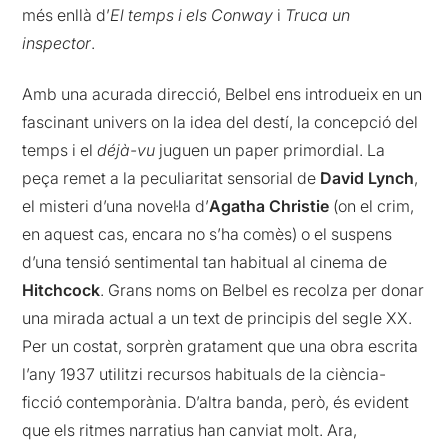
més enllà d’
El temps i els Conway
i
Truca un
inspector
.
Amb una acurada direcció, Belbel ens introdueix en un
fascinant univers on la idea del destí, la concepció del
temps i el
déjà-vu
juguen un paper primordial. La
peça remet a la peculiaritat sensorial de
David Lynch
,
el misteri d’una novel·la d’
Agatha Christie
(on el crim,
en aquest cas, encara no s’ha comès) o el suspens
d’una tensió sentimental tan habitual al cinema de
Hitchcock
. Grans noms on Belbel es recolza per donar
una mirada actual a un text de principis del segle XX.
Per un costat, sorprèn gratament que una obra escrita
l’any 1937 utilitzi recursos habituals de la ciència-
ficció contemporània. D’altra banda, però, és evident
que els ritmes narratius han canviat molt. Ara,