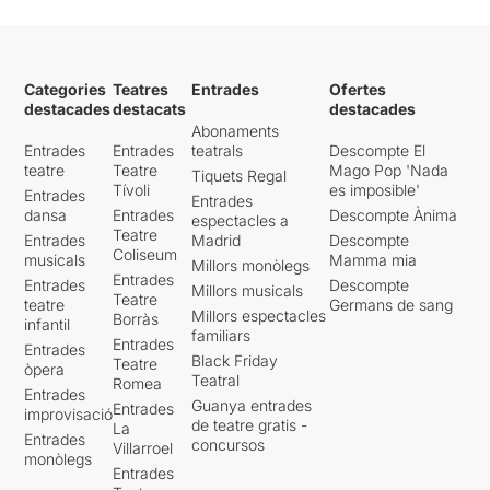
Categories
Teatres
Entrades
Ofertes
destacades
destacats
destacades
Abonaments
Entrades
Entrades
teatrals
Descompte El
teatre
Teatre
Mago Pop 'Nada
Tiquets Regal
Tívoli
es imposible'
Entrades
Entrades
dansa
Entrades
Descompte Ànima
espectacles a
Teatre
Entrades
Madrid
Descompte
Coliseum
musicals
Mamma mia
Millors monòlegs
Entrades
Entrades
Descompte
Millors musicals
Teatre
teatre
Germans de sang
Millors espectacles
Borràs
infantil
familiars
Entrades
Entrades
Black Friday
Teatre
òpera
Teatral
Romea
Entrades
Guanya entrades
Entrades
improvisació
de teatre gratis -
La
Entrades
concursos
Villarroel
monòlegs
Entrades